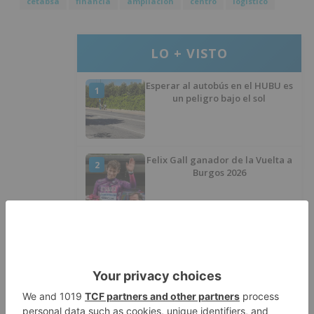
cetabsa
financia
ampliación
centro
logístico
LO + VISTO
Esperar al autobús en el HUBU es
1
un peligro bajo el sol
Felix Gall ganador de la Vuelta a
2
Burgos 2026
El Burgos CF oficializa la salida
3
de Aitor Córdoba al fútbol chino
SODEBUR pone el broche de oro
4