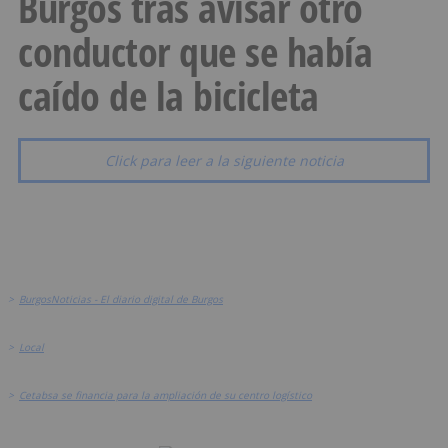
Burgos tras avisar otro
conductor que se había
caído de la bicicleta
Click para leer a la siguiente noticia
>
BurgosNoticias - El diario digital de Burgos
>
Local
>
Cetabsa se financia para la ampliación de su centro logístico