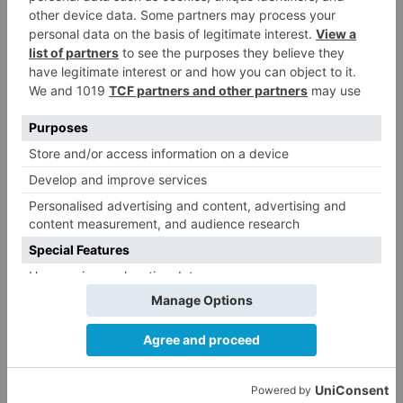
a la participación de la provincia
de Burgos en FITUR
Fútbol Burgos: Lucas Ricoy
5
finaliza su etapa como
blanquinegro
LO ÚLTIMO
Más ventajas con el carné 60 CYL
1
El Balonmano Burgos se
2
concentrará en Bejar