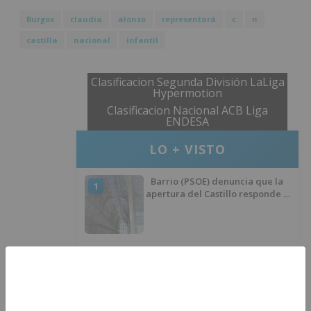
Burgos
claudia
alonso
representará
c
n
castilla
nacional
infantil
Clasificacion Segunda División LaLiga
Hypermotion
Clasificacion Nacional ACB Liga
ENDESA
LO + VISTO
Barrio (PSOE) denuncia que la
1
apertura del Castillo responde a
“una foto” y no a la culminación
del proyecto
El poblado de El Encuentro de
2
Burgos a punto de culminar su
proceso de realojo