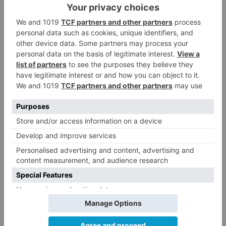
Un libro rescata la historia y
3
memoria del pueblo burgalés de
Huérmeces
CCOO Burgos tramita más de 200
4
expedientes de regularización
de inmigrantes
El PSOE denuncia que las
5
piscinas municipales de Burgos
llevan seis meses sin la
desinfección obligatoria contra
plagas
LO ÚLTIMO
Felix Gall asalta el liderato con
1
una exhibición en El Escudo