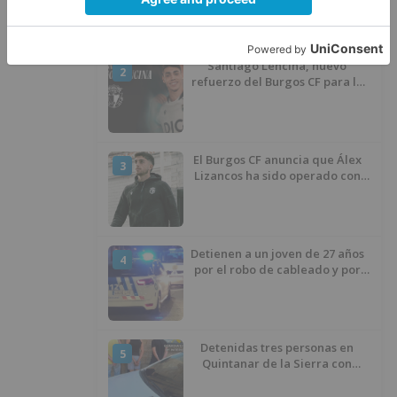
Santiago Lencina, nuevo
2
refuerzo del Burgos CF para la
temporada 2026/27
El Burgos CF anuncia que Álex
3
Lizancos ha sido operado con
éxito del menisco de su rodilla
izquierda
Detienen a un joven de 27 años
4
por el robo de cableado y por
atentado contra los agentes
Detenidas tres personas en
5
Quintanar de la Sierra con
hachís, cocaína y marihuana
ocultos en su vehículo