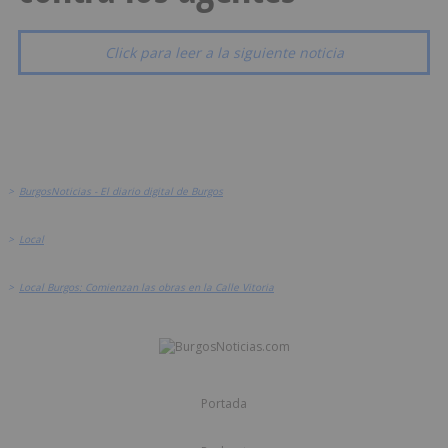
Click para leer a la siguiente noticia
>
BurgosNoticias - El diario digital de Burgos
>
Local
>
Local Burgos: Comienzan las obras en la Calle Vitoria
Portada