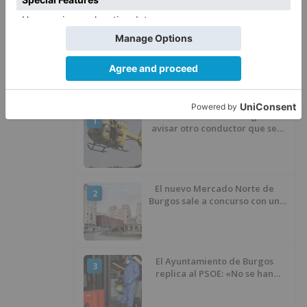
Quintanar de la Sierra con
hachís, cocaína y marihuana
ocultos en su vehículo
LO ÚLTIMO
Fallece un ciclista en Burgos tras
1
avisar otro conductor que se
había caído de la bicicleta
El nuevo Mercado Norte de
2
Burgos sale a concurso con un
presupuesto de 21,7 millones
El Ayuntamiento de Burgos
3
replica al PSOE: «No se han
interrumpido» las
desinfecciones municipales