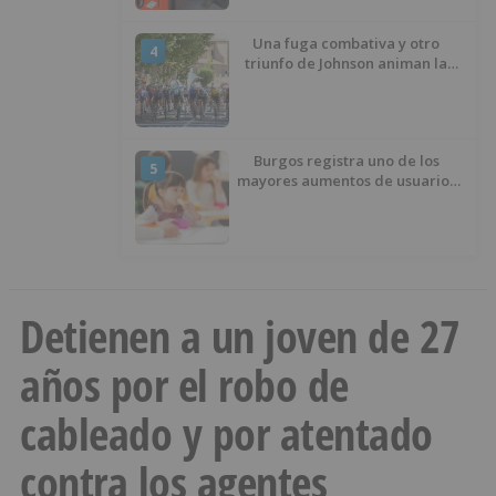
Una fuga combativa y otro
4
triunfo de Johnson animan la
penúltima jornada de la Vuelta a
Burgos
Burgos registra uno de los
5
mayores aumentos de usuarios
de ‘Conciliamos Verano’, con
1.267 niños
Detienen a un joven de 27
años por el robo de
cableado y por atentado
contra los agentes