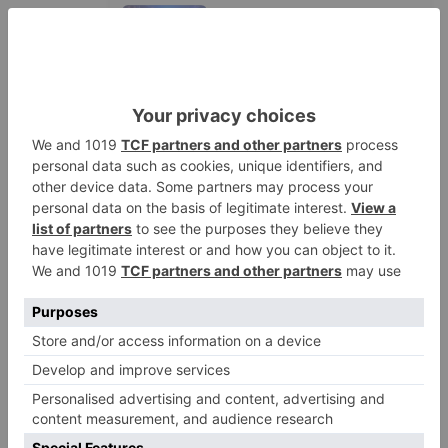
Detienen a un joven de 27 años
1
por el robo de cableado y por
atentado contra los agentes
Calor y posibles tormentas en
2
Burgos durante el eclipse del 12
de agosto
Santiago Lencina, nuevo
3
refuerzo del Burgos CF para la
temporada 2026/27
El Burgos CF anuncia que Álex
4
Lizancos ha sido operado con
éxito del menisco de su rodilla
izquierda
Detenidas tres personas en
5