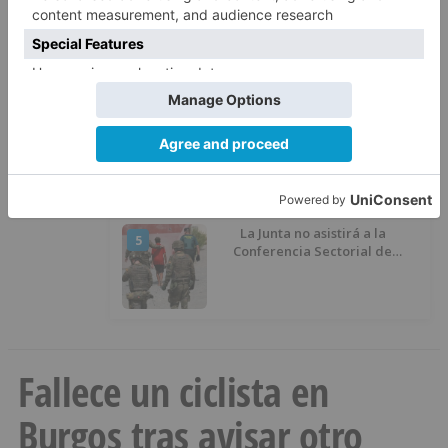
Esperar al autobús en el HUBU es
3
un peligro bajo el sol
La provincia de Burgos celebra
4
el día de su patrón
La Junta no asistirá a la
5
Conferencia Sectorial de
Infancia y pide el retorno de los
menores a Marruecos desde
Ceuta
Fallece un ciclista en
Burgos tras avisar otro