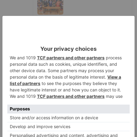
La Guardia Civil desmonta la
5
versión de un repartidor tras
desaparecer 3.256 euros
LO ÚLTIMO
Felix Gall ganador de la Vuelta a
1
Burgos 2026
San Pablo Burgos incorpora al
2
jugador Raúl Lobaco