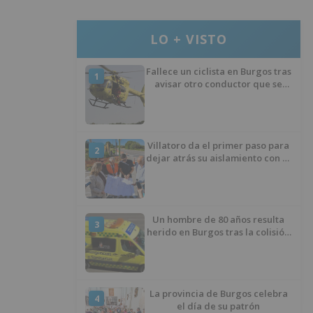
LO + VISTO
Fallece un ciclista en Burgos tras
1
avisar otro conductor que se
había caído de la bicicleta
Villatoro da el primer paso para
2
dejar atrás su aislamiento con el
inicio de la senda peatonal y
ciclista
Un hombre de 80 años resulta
3
herido en Burgos tras la colisión
entre un turismo y un camión
La provincia de Burgos celebra
4
el día de su patrón