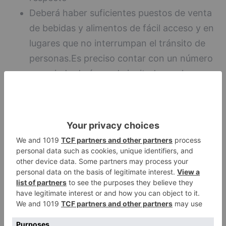
Deberá haber suficientes puestos de venta
de bebidas y alimentos de fácil acceso y en
lugares que no interrumpan el tránsito de
personas.Es preciso contar con un número
apropiado de áreas de invitados, palcos
privados, salas de reunión, etc
Desde cualquier asiento se tendrá una visión
total del terreno de juego
Deberá haber los suficientes servicios
higiénicos para los dos sexos cumpliendo con la
normativa establecida a este respecto
Deberá haber suficientes puestos de venta
de bebidas y alimentos de fácil acceso y en
lugares que no interrumpan el tránsito de
personas.Es preciso contar con un número