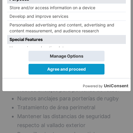
apropiado de áreas de invitados, palcos
privados, salas de reunión, etc
El actual terreno de juego debe sustituirse,
realizando, entre otras, las siguientes
actuaciones:
Replanteo de las líneas de juego
Nuevo sistema de drenaje
Sistema de riego automático
Nuevos anclajes para porterías de fútbol
Nuevos anclajes para porterías de rugby
Tratamiento de área perimetral
Mantener las distancias de seguridad
respecto al vallado exterior