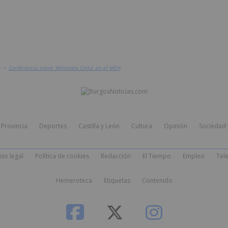
a
>
Conferencia sobre ‘Mitología Celta’ en el MEH
Provincia
Deportes
Castilla y León
Cultura
Opinión
Sociedad 
iso legal
Política de cookies
Redacción
El Tiempo
Empleo
Tele
Hemeroteca
Etiquetas
Contenido