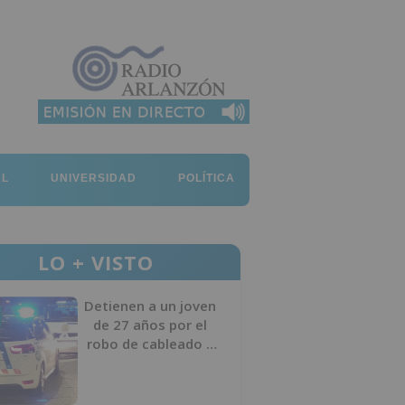
AL
UNIVERSIDAD
POLÍTICA
LO + VISTO
Detienen a un joven
de 27 años por el
robo de cableado y
por atentado contra
los agentes