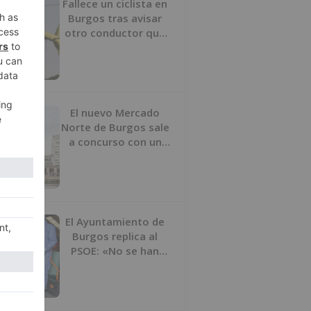
Fallece un ciclista en
Burgos tras avisar
otro conductor que
se había caído de la
bicicleta
El nuevo Mercado
Norte de Burgos sale
a concurso con un
presupuesto de 21,7
millones
El Ayuntamiento de
Burgos replica al
PSOE: «No se han
interrumpido» las
desinfecciones
municipales