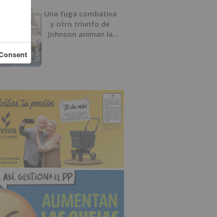
Una fuga combativa
y otro triunfo de
Johnson animan la
penúltima jornada de
la Vuelta a Burgos