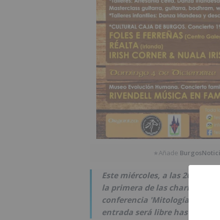
Añade
BurgosNotic
★
Este miércoles, a las 20.15 h
la primera de las charlas con 
conferencia 'Mitología Celta' y
entrada será libre hasta compl