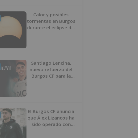
Calor y posibles
tormentas en Burgos
durante el eclipse del
12 de agosto
Santiago Lencina,
nuevo refuerzo del
Burgos CF para la
temporada 2026/27
El Burgos CF anuncia
que Álex Lizancos ha
sido operado con
éxito del menisco de
su rodilla izquierda