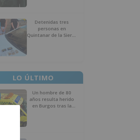
Detenidas tres
personas en
Quintanar de la Sierra
con hachís, cocaína y
marihuana ocultos en
su vehículo
LO ÚLTIMO
Un hombre de 80
años resulta herido
en Burgos tras la
colisión entre un
turismo y un camión