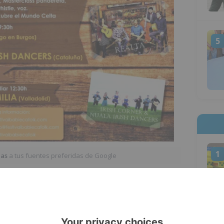
5
1
ias
a tus fuentes preferidas de Google
oras, el Museo de la Evolución Humana acogerá
motivo del Babieca Folk 2016. Se trata de la
 será impartida por Cristobo de Milio. La
etar aforo.