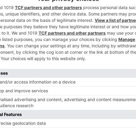
2
3
 20:15 h.
4
20:15 h.