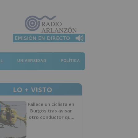
AL
UNIVERSIDAD
POLÍTICA
LO + VISTO
Fallece un ciclista en
Burgos tras avisar
otro conductor que
se había caído de la
bicicleta