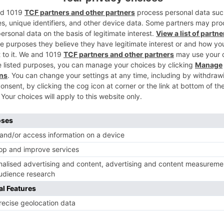
2
se reconoce a Serrano, un comercio
3
hos años de trayectoria. "Tenemos que
ado
Fontecha
, pues los comercios
res, no suelen durar tanto tiempo, y
udad 81 años.
4
identa de la Federación se ha referido a los
no llegan en el momento preciso, ya que el
do desde el Black Friday hasta el final de