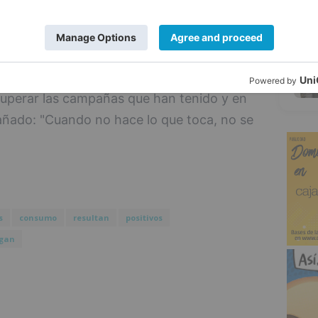
hubieran llegado antes de esas fechas.
5
entado que en el comercio de la ciudad a
al, ya que algunos no han recuperado la
teriores a la pandemia. Confía en que la
cuperar las campañas que han tenido y en
añado: "Cuando no hace lo que toca, no se
s
consumo
resultan
positivos
egan