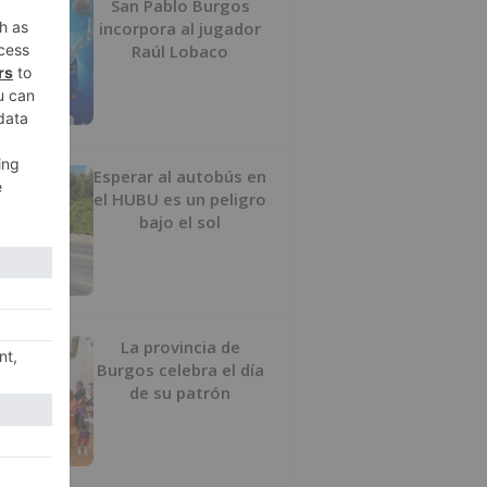
San Pablo Burgos
incorpora al jugador
Raúl Lobaco
Esperar al autobús en
el HUBU es un peligro
bajo el sol
La provincia de
Burgos celebra el día
de su patrón