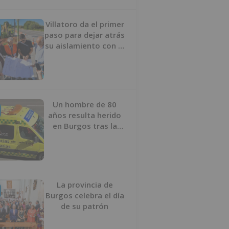
Villatoro da el primer
paso para dejar atrás
su aislamiento con el
inicio de la senda
peatonal y ciclista
Un hombre de 80
años resulta herido
en Burgos tras la
colisión entre un
turismo y un camión
La provincia de
Burgos celebra el día
de su patrón