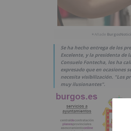
Añade
BurgosNotic
★
Se ha hecho entrega de los p
Excelente, y la presidenta de 
Consuelo Fontecha, los ha cal
expresado que en ocasiones se
necesita visibilización. "Los 
muy ilusionantes".