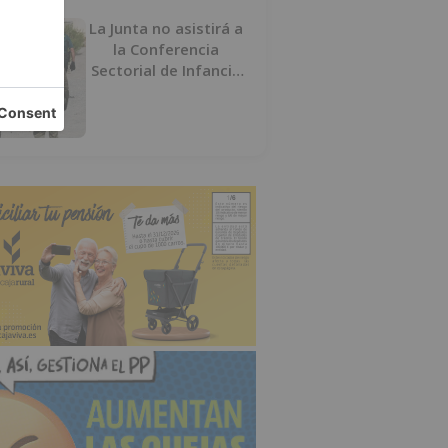
La Junta no asistirá a
la Conferencia
Sectorial de Infancia
y pide el retorno de
los menores a
Marruecos desde
Ceuta