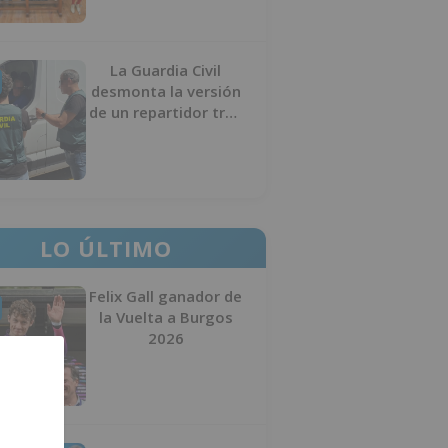
La Guardia Civil
desmonta la versión
de un repartidor tras
desaparecer 3.256
euros
LO ÚLTIMO
Felix Gall ganador de
la Vuelta a Burgos
2026