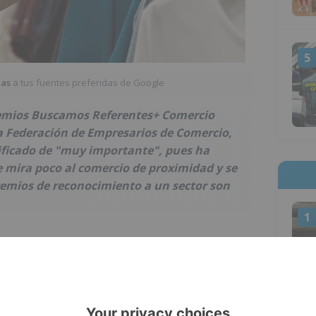
5
ias
a tus fuentes preferidas de Google
remios Buscamos Referentes+ Comercio
la Federación de Empresarios de Comercio,
ificado de "muy importante", pues ha
 mira poco al comercio de proximidad y se
premios de reconocimiento a un sector son
1