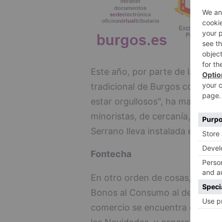
Este año, por parte de la FEC 
tradicional de Burgos con muc
estar orgullosos", ha manifest
minoristas, de cercanía, familia
Serrano lleva instalada en la ci
Fontecha
En otro orden de cosas, la pres
Bonos al Consumo al decir que 
comercio se encuentra dinamiza