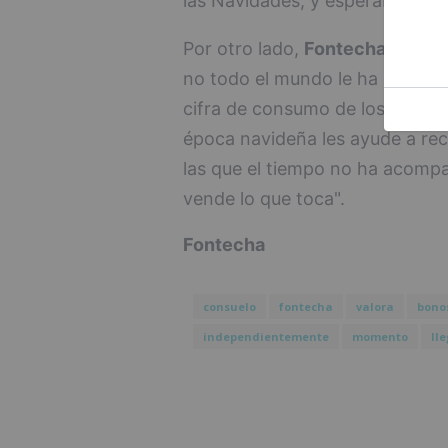
las Navidades, y esperaba que 
Por otro lado,
Fontecha
ha lam
no todo el mundo le ha ido igu
cifra de consumo de los años an
época navideña les ayude a re
las que el tiempo no ha acomp
vende lo que toca".
Fontecha
consuelo
fontecha
valora
bono
independientemente
momento
ll