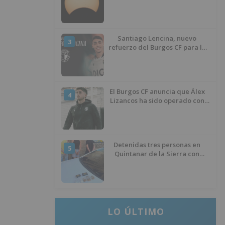
de agosto
Santiago Lencina, nuevo
3
refuerzo del Burgos CF para la
temporada 2026/27
El Burgos CF anuncia que Álex
4
Lizancos ha sido operado con
éxito del menisco de su rodilla
izquierda
Detenidas tres personas en
5
Quintanar de la Sierra con
hachís, cocaína y marihuana
ocultos en su vehículo
LO ÚLTIMO