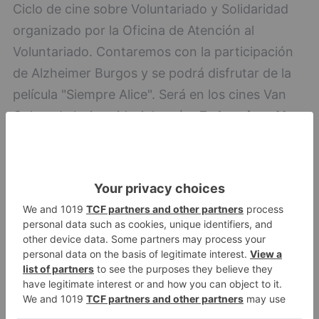
Ciclo de cine sobre Voluntariado y Solidaridad
organizado por la Oficina de Atención al
Voluntariado. Contaremos con la participación
de Alzheimer Burgos y se podrá disfrutar de la
película "Siempre Alice". Será en los cines Van
Golem de la Avenida Arlanzón.
En los cines Van
Golem.
Ciclo de cine sobre Voluntariado y Solidaridad
organizado por la Oficina de Atención al
Voluntariado.
En los cines Van Golem.
20.00H: Onvres. Justo Fernández
20.00H: Onvres. Justo Fernández
No os podéis
perder este interesante monólogo a manos de
Justo Fernández "Una visita guiada a las cloacas