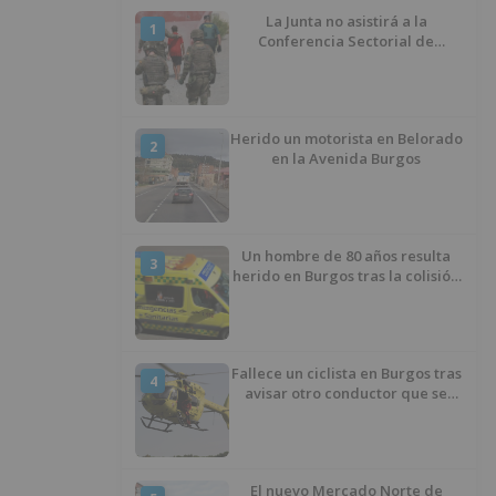
La Junta no asistirá a la
1
Conferencia Sectorial de
Infancia y pide el retorno de los
menores a Marruecos desde
Ceuta
Herido un motorista en Belorado
2
en la Avenida Burgos
Un hombre de 80 años resulta
3
herido en Burgos tras la colisión
entre un turismo y un camión
Fallece un ciclista en Burgos tras
4
avisar otro conductor que se
había caído de la bicicleta
El nuevo Mercado Norte de