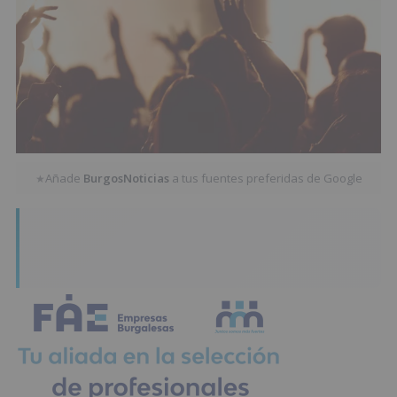
Añade
BurgosNoticias
a tus fuentes preferidas de Google
★