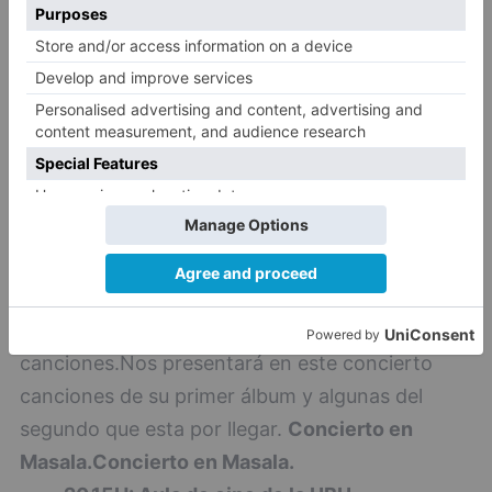
de la masculinidad".
En la Figa Ta T
En la Figa Ta
T
ía.
20.15H: Babieca Folk: Cardelina
20.15H: Babieca Folk: CardelinaCardelina es el
proyecto de Rosana Abad, cantante y
compositora ubicada en la tierra de Pinares de
Burgos y Soria. El estilo Folk-Country es su sello
de identidad, la música de artistas como Crosby,
Stills, Nash&Young, Ian Mathews,y otros
muchos han conformado desde niña su
biografía sonora y así se refleja en sus
canciones.Nos presentará en este concierto
canciones de su primer álbum y algunas del
segundo que esta por llegar.
Concierto en
Masala.
Concierto en Masala.