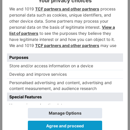
3
herido en Burgos tras la colisión
entre un turismo y un camión
La provincia de Burgos celebra
4
el día de su patrón
La Guardia Civil desmonta la
5
versión de un repartidor tras
desaparecer 3.256 euros
LO ÚLTIMO
Más ventajas con el carné 60 CYL
1