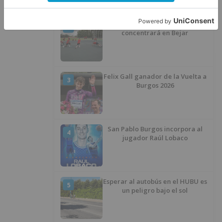
El Balonmano Burgos se
2
concentrará en Bejar
Felix Gall ganador de la Vuelta a
3
Burgos 2026
San Pablo Burgos incorpora al
4
jugador Raúl Lobaco
Esperar al autobús en el HUBU es
5
un peligro bajo el sol