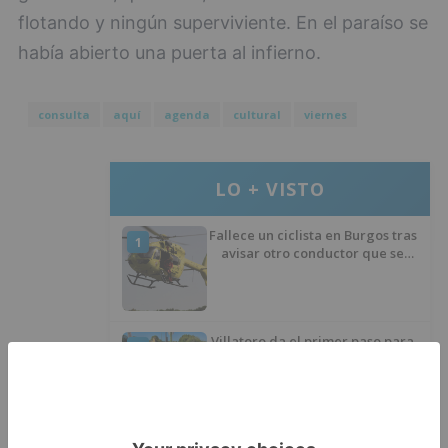
flotando y ningún superviviente. En el paraíso se
había abierto una puerta al infierno.
consulta
aquí
agenda
cultural
viernes
LO + VISTO
Fallece un ciclista en Burgos tras
1
avisar otro conductor que se
había caído de la bicicleta
Villatoro da el primer paso para
2
dejar atrás su aislamiento con el
inicio de la senda peatonal y
ciclista
Un hombre de 80 años resulta