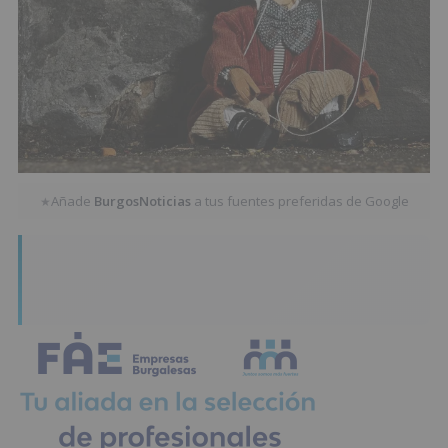
Añade
BurgosNoticias
a tus fuentes preferidas de Google
★