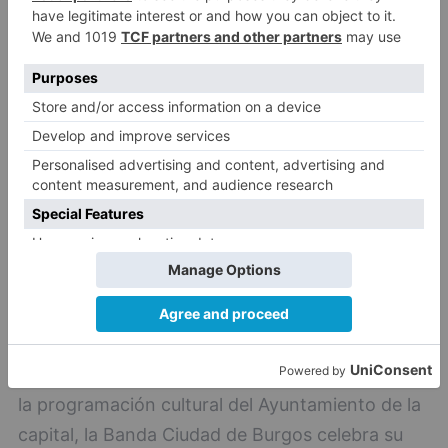
Biblioteca Miguel de Cervantes.
En la Biblioteca Miguel de Cervantes.
20.00H: Concierto de Eva Manzano y Juan
Triva
20.00H: Concierto de Eva Manzano y Juan
Triva
En el Salón de actos de Plaza España
.
Entrada 5 euros (vía Internet) y 7 euros en
taquilla.
En el Salón de actos de Plaza España
20.30H: BANDA CIUDAD DE BURGOS
20.30H: BANDA CIUDAD DE BURGOS
Dentro de
la programación cultural del Ayuntamiento de la
capital, la Banda Ciudad de Burgos celebra su