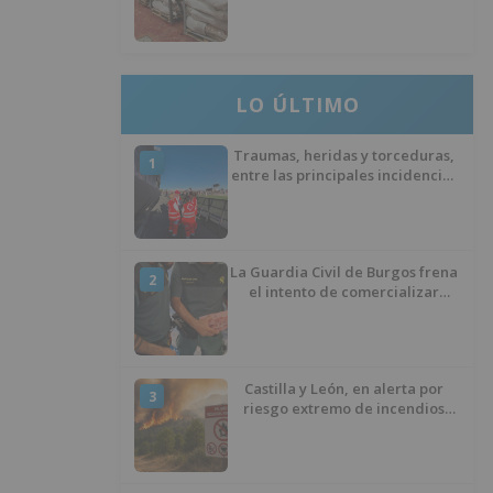
LO ÚLTIMO
Traumas, heridas y torceduras,
1
entre las principales incidencias
del Sonorama
La Guardia Civil de Burgos frena
2
el intento de comercializar
carne de ovino que llevaba años
congelada y debía ser
incinerada
Castilla y León, en alerta por
3
riesgo extremo de incendios
durante los próximos tres días