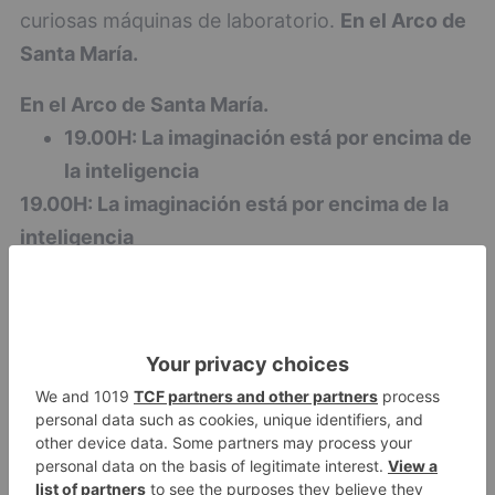
curiosas máquinas de laboratorio.
En el Arco de
Santa María.
En el Arco de Santa María.
19.00H: La imaginación está por encima de
la inteligencia
19.00H: La imaginación está por encima de la
inteligencia
La exposición de dibujos y pinturas está
compuesta y basada en personajes históricos,
retratos, grabados, mangas, cantantes,
hermosas mujeres...Incluye también dibujos de
atletas y personajes de la películas de Disney.
Los dibujos y pinturas han sido realizadas con
carboncillo, acuarelas y rotuladores.
En la