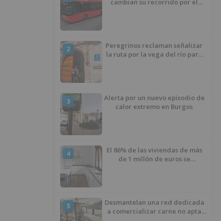
cambian su recorrido por el
asfaltado en la Avenida
Arlanzón y se reactiva la línea
del Casco Histórico
Peregrinos reclaman señalizar
2
la ruta por la vega del río para
evitar nueve kilómetros de
asfalto por el Polígono Industrial
de Burgos
Alerta por un nuevo episodio de
3
calor extremo en Burgos
El 86% de las viviendas de más
4
de 1 millón de euros se
encuentran en Alicante,
Baleares, Barcelona, Gerona,
Madrid y Málaga
Desmantelan una red dedicada
5
a comercializar carne no apta
para el consumo en Burgos