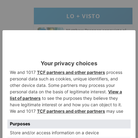
LO + VISTO
Matthew Brennan conquista el
1
Castillo y se viste de líder en el
estreno de la Vuelta a Burgos
Un incendio intencionado
2
calcina el tobogán del parque
infantil del Barrio del Pilar de
Burgos
Seis proyectos de Burgos
3
recibirán 7,5 millones de euros
para impulsar plantas solares
Herido un hombre de 35 años
4
que iba en silla de ruedas tras