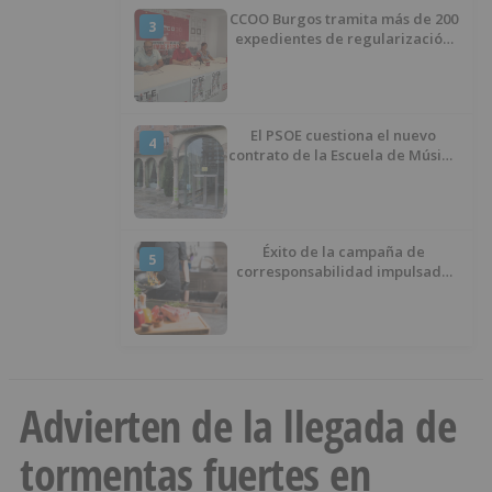
CCOO Burgos tramita más de 200
3
expedientes de regularización
de inmigrantes
El PSOE cuestiona el nuevo
4
contrato de la Escuela de Música
por su “urgencia injustificada”
Éxito de la campaña de
5
corresponsabilidad impulsada
por el área de Igualdad
municipal
Advierten de la llegada de
tormentas fuertes en