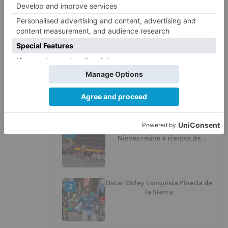
ser atropellado en Burgos
El PSOE advierte de que el
5
Ayuntamiento de Burgos ha
"vaciado la hucha" y depende
del Ministerio para sostener las
inversiones
LO ÚLTIMO
GALERÍA | La Romería de Las
1
Nieves reúne a cientos de
personas en Las Machorras
Oscar Onley conquista Pineda de
2
la Sierra