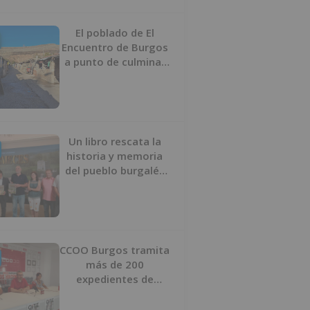
proyecto
El poblado de El
Encuentro de Burgos
a punto de culminar
su proceso de realojo
Un libro rescata la
historia y memoria
del pueblo burgalés
de Huérmeces
CCOO Burgos tramita
más de 200
expedientes de
regularización de
inmigrantes