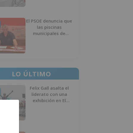
El PSOE denuncia que
las piscinas
municipales de
Burgos llevan seis
meses sin la
desinfección
obligatoria contra
plagas
LO ÚLTIMO
Felix Gall asalta el
liderato con una
exhibición en El
Escudo