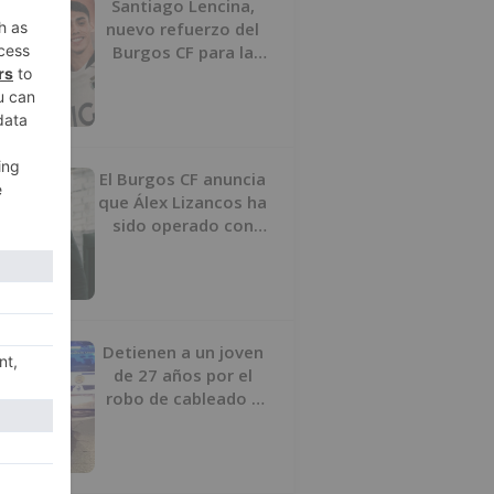
Santiago Lencina,
nuevo refuerzo del
Burgos CF para la
temporada 2026/27
El Burgos CF anuncia
que Álex Lizancos ha
sido operado con
éxito del menisco de
su rodilla izquierda
Detienen a un joven
de 27 años por el
robo de cableado y
por atentado contra
los agentes