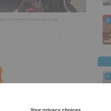
ias
a tus fuentes preferidas de Google
5
1