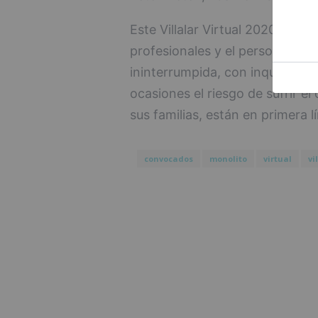
Este Villalar Virtual 2020 servi
profesionales y el personal de 
ininterrumpida, con inquebran
ocasiones el riesgo de sufrir e
sus familias, están en primera l
convocados
monolito
virtual
vi