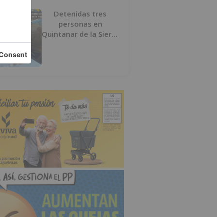
Detenidas tres
personas en
Quintanar de la Sierra
con hachís, cocaína y
marihuana ocultos en
su vehículo