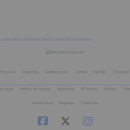
>
Convocados en el Monolito Virtual en Villalar de los Comuneros
Provincia
Deportes
Castilla y León
Cultura
Opinión
Sociedad 
iso legal
Política de cookies
Redacción
El Tiempo
Empleo
Tele
Hemeroteca
Etiquetas
Contenido