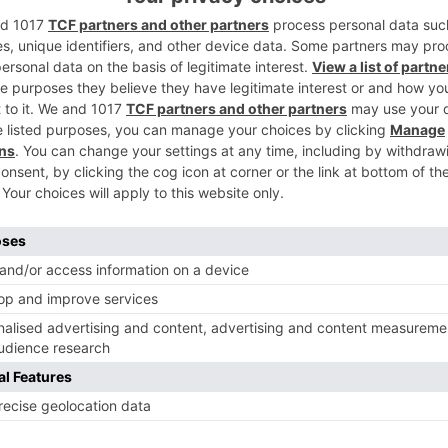
2
Tierra Comunera ha convocado a la
ebración del Día de la Comunidad el
a virtual.
iudadanos, a las 11:30 horas, en el Monolito
3
neros, para reunirse nuevamente en torno a
d, la sociedad y la política castellanista,
ase, es necesario "estar orgullosos de ser
mpromiso inquebrantable con las gentes y
4
 programa reivindicativo y festivo y para
ube.com/user/partidocastellano
, en el
mo el Nuevo Mester de Juglaría, Mayalde,
o, Blanca Altable y Lujuria, entre otros.