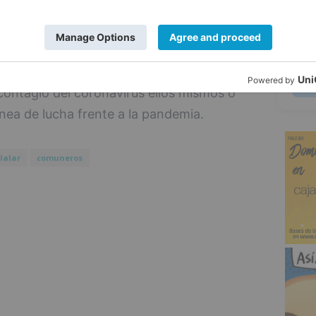
5
rá para rendir homenaje a todos los
servicio público que de manera
table voluntad y asumiendo en muchas
l contagio del coronavirus ellos mismos o
ínea de lucha frente a la pandemia.
llalar
comuneros