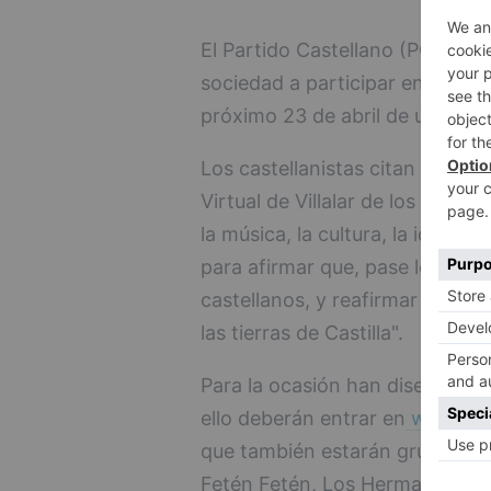
El Partido Castellano (PCAS)-
sociedad a participar en la cel
próximo 23 de abril de una form
Los castellanistas citan a los c
Virtual de Villalar de los Comu
la música, la cultura, la identida
para afirmar que, pase lo que p
castellanos, y reafirmar el co
las tierras de Castilla".
Para la ocasión han diseñado un
ello deberán entrar en
www.yout
que también estarán grupos co
Fetén Fetén, Los Hermanks Cuber