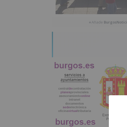
Añade
BurgosNotic
★