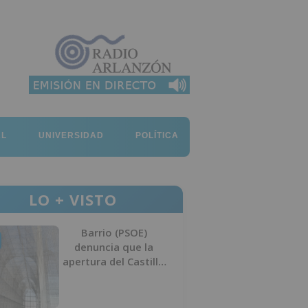
AL
UNIVERSIDAD
POLÍTICA
LO + VISTO
Barrio (PSOE)
denuncia que la
apertura del Castillo
responde a “una
foto” y no a la
culminación del