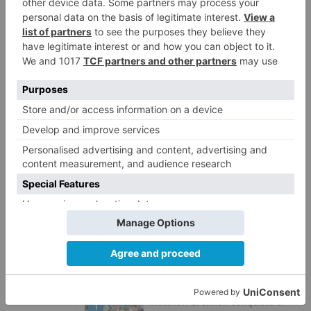
El portavoz de Imagina Burgos ha matizado que,
el dinero recaudado si estas propuestas y
modificaciones se llevan a cabo, podrá
introducirse en ordenanzas de carácter social
como las que regulan las escuelas o los centros
cívicos.
Burgos
creación
apoyo
medioambiental
alivio
fiscal
familias
prioridad
imagina
LO + VISTO
Matthew Brennan conquista el
1