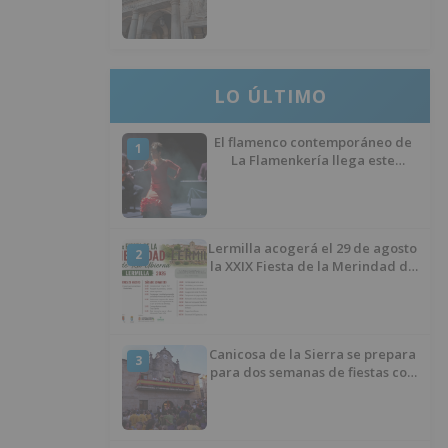
del Ministerio para sostener las
inversiones
LO ÚLTIMO
El flamenco contemporáneo de
1
La Flamenkería llega este
domingo a Tórtoles de Esgueva
con 'Escenario Patrimonio'
Lermilla acogerá el 29 de agosto
2
la XXIX Fiesta de la Merindad de
Río Ubierna con tradición,
música y actividades para todos
los públicos
Canicosa de la Sierra se prepara
3
para dos semanas de fiestas con
tradición, deporte y música