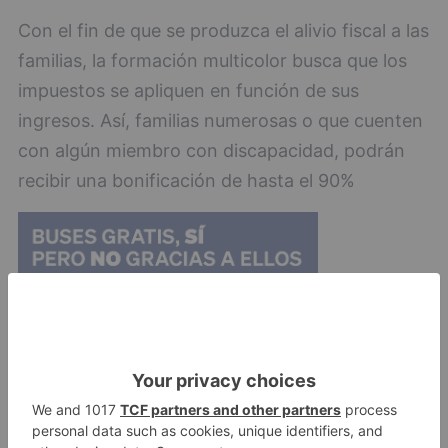
Con el fin de que se produzca el alivio fiscal a las
familias, la formación multicolor busca que los
impuestos se apliquen en función de sus
ingresos. Así, familias numerosas o que cuenten
con algún miembro con discapacidad, podrán
recibir una bonificación de hasta el 90%