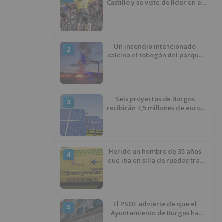
Castillo y se viste de líder en el
estreno de la Vuelta a Burgos
Un incendio intencionado
2
calcina el tobogán del parque
infantil del Barrio del Pilar de
Burgos
Seis proyectos de Burgos
3
recibirán 7,5 millones de euros
para impulsar plantas solares
Herido un hombre de 35 años
4
que iba en silla de ruedas tras
ser atropellado en Burgos
El PSOE advierte de que el
5
Ayuntamiento de Burgos ha
"vaciado la hucha" y depende