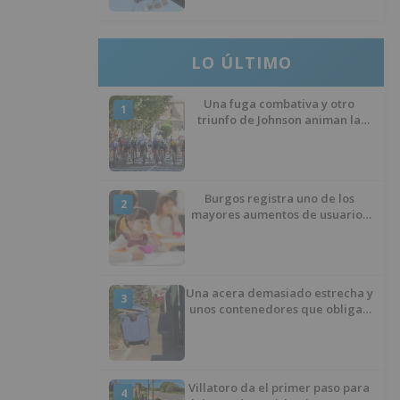
LO ÚLTIMO
Una fuga combativa y otro
1
triunfo de Johnson animan la
penúltima jornada de la Vuelta a
Burgos
Burgos registra uno de los
2
mayores aumentos de usuarios
de ‘Conciliamos Verano’, con
1.267 niños
Una acera demasiado estrecha y
3
unos contenedores que obligan
a buscar otro camino
Villatoro da el primer paso para
4