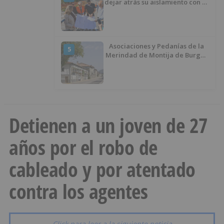
dejar atrás su aislamiento con el
inicio de la senda peatonal y
ciclista
Asociaciones y Pedanías de la
5
Merindad de Montija de Burgos
piden la reapertura de la
farmacia de Villasante
Detienen a un joven de 27
años por el robo de
cableado y por atentado
contra los agentes
Click para leer a la siguiente noticia