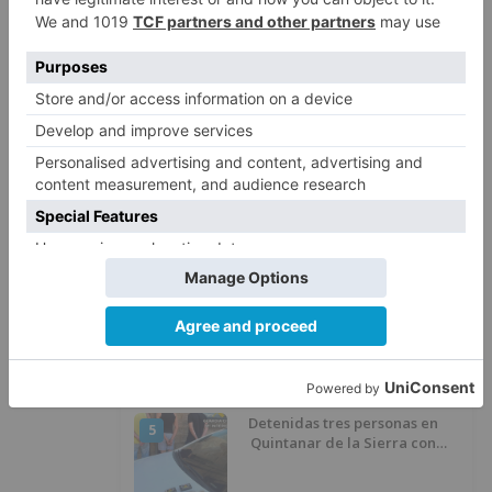
Calor y posibles tormentas en
2
Burgos durante el eclipse del 12
de agosto
Santiago Lencina, nuevo
3
refuerzo del Burgos CF para la
temporada 2026/27
El Burgos CF anuncia que Álex
4
Lizancos ha sido operado con
éxito del menisco de su rodilla
izquierda
Detenidas tres personas en
5
Quintanar de la Sierra con
hachís, cocaína y marihuana
ocultos en su vehículo