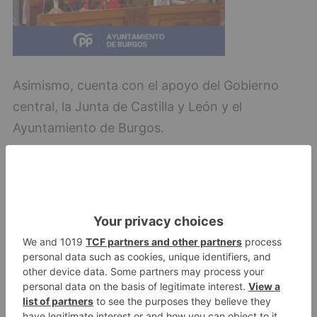
Asimismo, cuenta con el apoyo del Gobierno
central, la Junta de Castilla y León y el
Ayuntamiento de Burgos.
Burgos
cruz
roja
lanza
curso
gratuito
gestión
residuos
LO + VISTO
Detienen a un joven de 27 años
1
por el robo de cableado y por
atentado contra los agentes