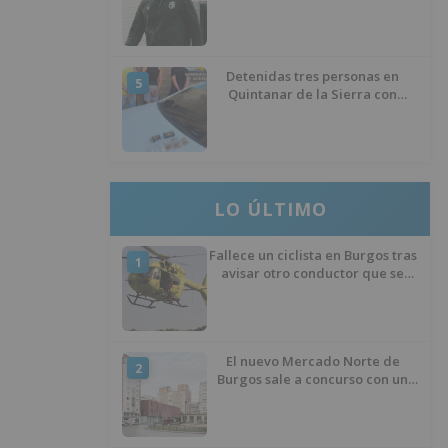
éxito del menisco de su rodilla
izquierda
Detenidas tres personas en
5
Quintanar de la Sierra con
hachís, cocaína y marihuana
ocultos en su vehículo
LO ÚLTIMO
Fallece un ciclista en Burgos tras
1
avisar otro conductor que se
había caído de la bicicleta
El nuevo Mercado Norte de
2
Burgos sale a concurso con un
presupuesto de 21,7 millones