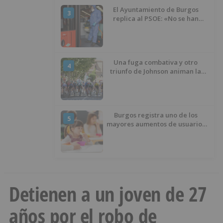
El Ayuntamiento de Burgos
3
replica al PSOE: «No se han
interrumpido» las
desinfecciones municipales
Una fuga combativa y otro
4
triunfo de Johnson animan la
penúltima jornada de la Vuelta a
Burgos
Burgos registra uno de los
5
mayores aumentos de usuarios
de ‘Conciliamos Verano’, con
1.267 niños
Detienen a un joven de 27
años por el robo de