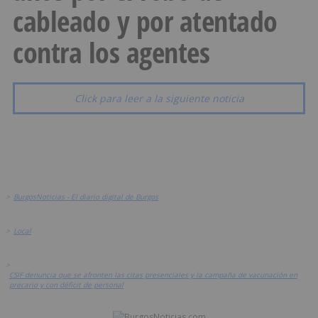
cableado y por atentado
contra los agentes
Click para leer a la siguiente noticia
>
BurgosNoticias - El diario digital de Burgos
>
Local
>
CSIF denuncia que se afronten las citas presenciales y la campaña de vacunación en
precario y con déficit de personal