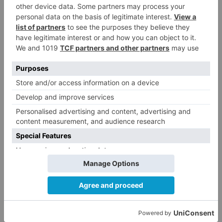
Pandemia. Entre el abandono y
desmantelamiento: El derecho a la Salud y la
Atención Primaria en España". Febrero 2021)
desatendiéndose las recomendaciones de
organismos internacionales que recomiendan
alcanzar el 25% del gasto sanitario total. El
gasto sanitario público por habitante en España
se encontraba en 2018 más del 15% por debajo
de la media de la Unión Europea.
En la misma línea, los Presupuestos Generales
del Estado (PGE) para 2022 carecen de la
inversión necesaria para el Marco Estratégico de
Atención Primaria (AP) ya que sería necesario
invertir más de 1.600 millones de euros (10
veces más de lo previsto) el próximo año, a lo