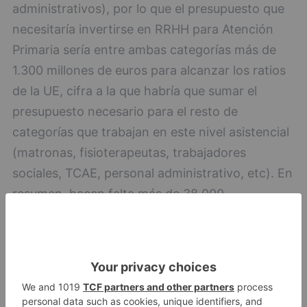
administrativos), por lo que el presupuesto que
necesitaría invertirse en RRHH para Atención
Primaria sería entre ambas categorías más de
1.300 millones de euros para alcanzar los ratios
de la UE, cifra a la que habría que sumar el
presupuesto necesario para el resto de
categorías que trabajan en este nivel asistencial
(matronas, fisioterapeutas, trabajadores
sociales, TCAE, personal administrativo, etc). En
resumen, hacen falta más de 38.000
profesionales en Atención Primaria.
En cuanto al gasto sanitario en Atención
Primaria, se redujo en un 13% entre 2009 y 2018
(Informe Amnistía Internacional: "La otra