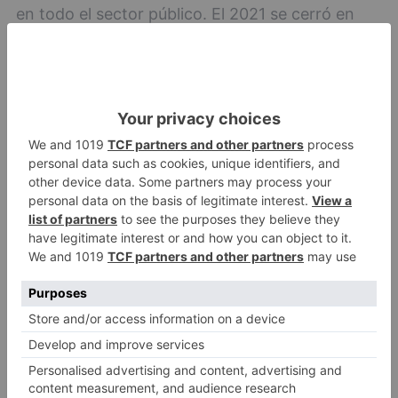
en todo el sector público. El 2021 se cerró en
Correos con la convocatoria de 5.377 nuevos
puestos de trabajo destinados a atajar
progresivamente con esa exigencia de la Unión
Europea. No hay que olvidar que, a día de hoy,
Correos arrastra a día de hoy una temporalidad
superior al 30% y que es urgente estabilizar
empleo debiendo negociar la OEP para su
publicación antes del 1 de junio de 2022.
csif
logra
acuerdo
compromiso
correos
garantizar
continuidad
empresa
pública
LO + VISTO