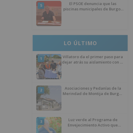
El PSOE denuncia que las
5
piscinas municipales de Burgos
llevan seis meses sin la
desinfección obligatoria contra
plagas
LO ÚLTIMO
Villatoro da el primer paso para
1
dejar atrás su aislamiento con el
inicio de la senda peatonal y
ciclista
Asociaciones y Pedanías de la
2
Merindad de Montija de Burgos
piden la reapertura de la
farmacia de Villasante
Luz verde al Programa de
3
Envejecimiento Activo que
experimenta cada una mayor