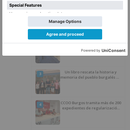
Barrio (PSOE) denuncia que la
1
apertura del Castillo responde a
“una foto” y no a la culminación
del proyecto
El poblado de El Encuentro de
2
Burgos a punto de culminar su
proceso de realojo
Un libro rescata la historia y
3
memoria del pueblo burgalés de
Huérmeces
CCOO Burgos tramita más de 200
4
expedientes de regularización
de inmigrantes