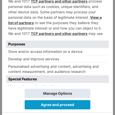
LO + VISTO
Matthew Brennan conquista el
1
Castillo y se viste de líder en el
estreno de la Vuelta a Burgos
Un incendio intencionado
2
calcina el tobogán del parque
infantil del Barrio del Pilar de
Burgos
Seis proyectos de Burgos
3
recibirán 7,5 millones de euros
para impulsar plantas solares
Herido un hombre de 35 años
4
que iba en silla de ruedas tras
ser atropellado en Burgos