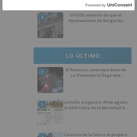
El PSOE advierte de que el
5
Ayuntamiento de Burgos ha
"vaciado la hucha" y depende
del Ministerio para sostener las
inversiones
LO ÚLTIMO
El flamenco contemporáneo de
1
La Flamenkería llega este
domingo a Tórtoles de Esgueva
con 'Escenario Patrimonio'
Lermilla acogerá el 29 de agosto
2
la XXIX Fiesta de la Merindad de
Río Ubierna con tradición,
música y actividades para todos
los públicos
Canicosa de la Sierra se prepara
3