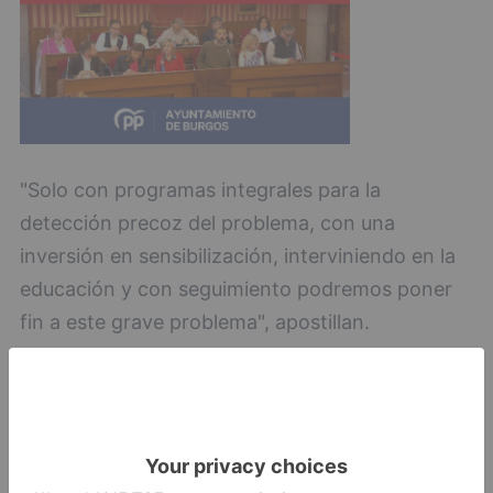
"Solo con programas integrales para la
detección precoz del problema, con una
inversión en sensibilización, interviniendo en la
educación y con seguimiento podremos poner
fin a este grave problema", apostillan.
csif
reclama
nuevo
gobierno
programas
integración
real
personas
discapacidad