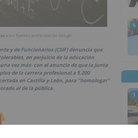
5
ias
a tus fuentes preferidas de Google
ente y de Funcionarios (CSIF) denuncia que
olerables, en perjuicio de la educación
una vez más- con el anuncio de que la Junta
plus de la carrera profesional a 5.200
ertada en Castilla y León, para "homologar"
orado al de la pública.
1