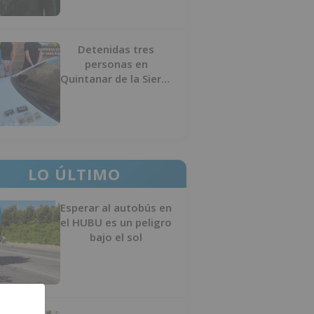
Detenidas tres
personas en
Quintanar de la Sierra
con hachís, cocaína y
marihuana ocultos en
su vehículo
LO ÚLTIMO
Esperar al autobús en
el HUBU es un peligro
bajo el sol