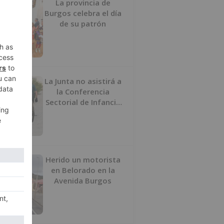
La provincia de
Burgos celebra el día
de su patrón
La Junta no asistirá a
la Conferencia
Sectorial de Infancia
y pide el retorno de
los menores a
Marruecos desde
Ceuta
Herido un motorista
en Belorado en la
Avenida Burgos