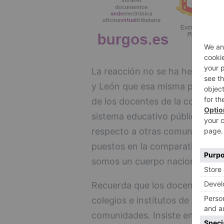
La reacción no se ha hecho espe
y León que esa misma preocupa
de los docentes de la concerta
sistema educativo público, y ap
respecto a otras comunidades
puestos en la comparativa, cue
somos un cuerpo nacional", dic
Recuerda que los docentes de l
colegios e institutos de Castill
comunidades. Insiste en que ne