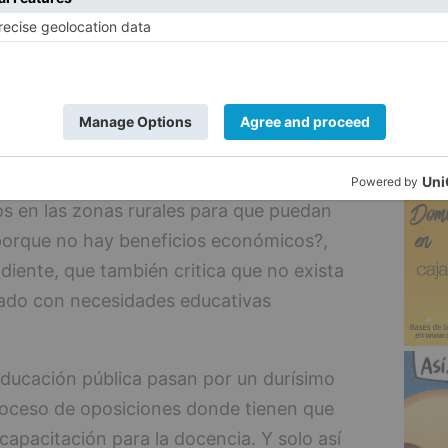
 sus familias", y lo hacen a través de un
5
ejorable, de interinidades y de concurso
no ocurre en la educación concertada,
ucativo, sostenido con fondos públicos,
 de las familias para elegir centro. Pero,
s en las zonas rurales para que puedan
a porque no hay beneficios económicos?,
diente, que también critica que no exista
nado con necesidades educativas
educación pública pasan por un durísimo
roceso de oposiciones donde tienen que
 capacitación para la docencia. Y solo así