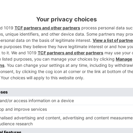
2
rar, y CSIF reclama a la Junta de Castilla
ción que ha mostrado por la equiparación
3
da, la tenga con su profesorado del
lique también la equiparación salarial
 autónomas. "Ocupamos los últimos
stión inadmisible, teniendo en cuenta que
e.
4
a pública pasan años "rodando" por los
a y León, y a veces también por otras
cesitan adquirir experiencia y puntos "para