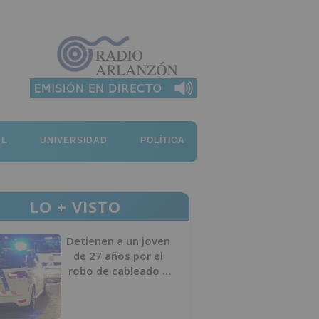
AL
UNIVERSIDAD
POLÍTICA
LO + VISTO
Detienen a un joven
de 27 años por el
robo de cableado y
por atentado contra
los agentes