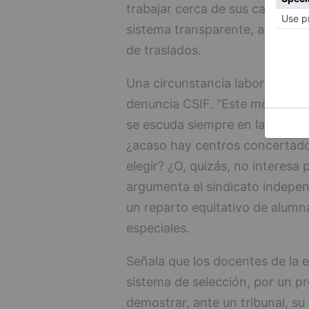
trabajar cerca de sus casas y de
sistema transparente, aunque m
de traslados.
Una circunstancia laboral que 
denuncia CSIF. "Este modelo ed
se escuda siempre en la libertad
¿acaso hay centros concertado
elegir? ¿O, quizás, no interes
argumenta el sindicato indepen
un reparto equitativo de alum
especiales.
Señala que los docentes de la 
sistema de selección, por un p
demostrar, ante un tribunal, su