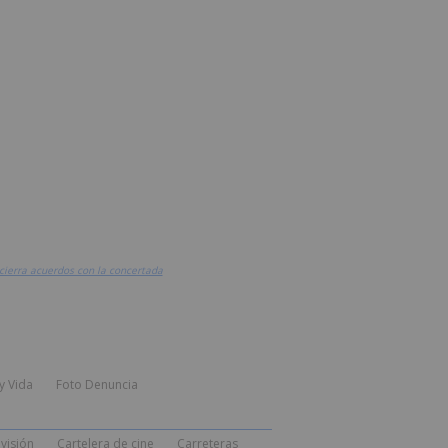
 cierra acuerdos con la concertada
y Vida
Foto Denuncia
visión
Cartelera de cine
Carreteras