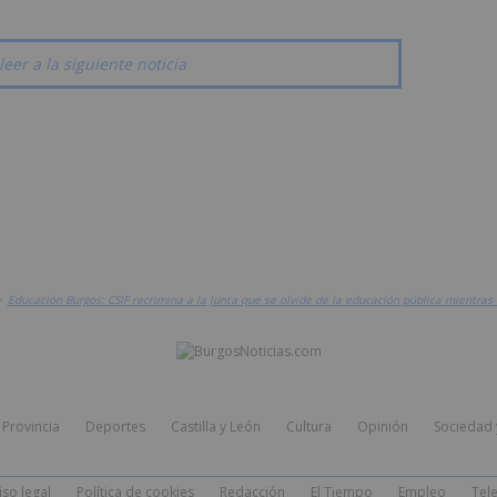
leer a la siguiente noticia
>
Educación Burgos: CSIF recrimina a la Junta que se olvide de la educación pública mientras
Provincia
Deportes
Castilla y León
Cultura
Opinión
Sociedad 
iso legal
Política de cookies
Redacción
El Tiempo
Empleo
Tele