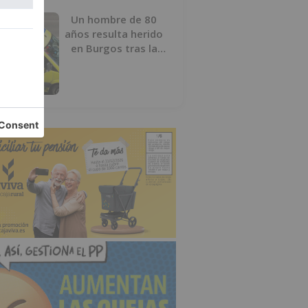
Un hombre de 80
años resulta herido
en Burgos tras la
colisión entre un
turismo y un camión