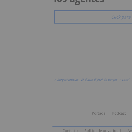
Click para 
>
BurgosNoticias - El diario digital de Burgos
>
Local
Portada
Podcast
Contacto
Política de privacidad
Av