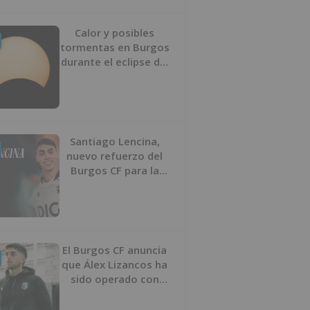
Calor y posibles
tormentas en Burgos
durante el eclipse del
12 de agosto
Santiago Lencina,
nuevo refuerzo del
Burgos CF para la
temporada 2026/27
El Burgos CF anuncia
que Álex Lizancos ha
sido operado con
éxito del menisco de
su rodilla izquierda