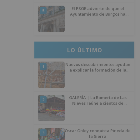
El PSOE advierte de que el
5
Ayuntamiento de Burgos ha
"vaciado la hucha" y depende
del Ministerio para sostener las
inversiones
LO ÚLTIMO
Nuevos descubrimientos ayudan
1
a explicar la formación de la
Sima del Elefante en Atapuerca
(Burgos)
GALERÍA | La Romería de Las
2
Nieves reúne a cientos de
personas en Las Machorras
Oscar Onley conquista Pineda de
3
la Sierra