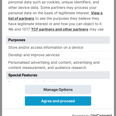
Por eso, hay que tener muy presentes las
recomendaciones de la DGT,
si se va a beber no
se debe conducir
, se puede volver en taxi o
pedir que alguien vaya a buscarle o hacer turnos
con amigos y familiares y que cada día el que
conduzca no beba.
si se va a beber no se debe conducir
cuánto
puedes
beber
dar
positivo
control
alcoholemia