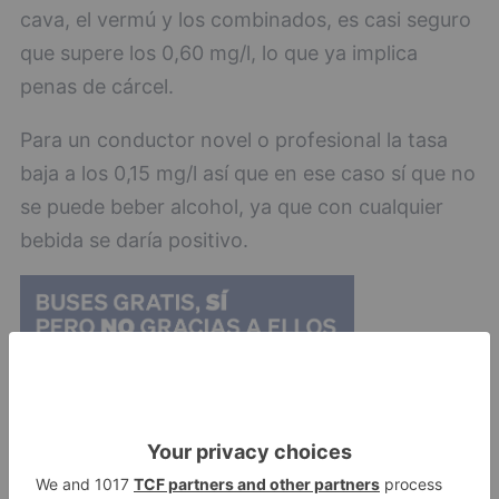
cava, el vermú y los combinados, es casi seguro
que supere los 0,60 mg/l, lo que ya implica
penas de cárcel.
Para un conductor novel o profesional la tasa
baja a los 0,15 mg/l así que en ese caso sí que no
se puede beber alcohol, ya que con cualquier
bebida se daría positivo.