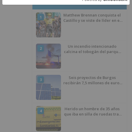
LO + VISTO
Matthew Brennan conquista el
1
Castillo y se viste de líder en el
estreno de la Vuelta a Burgos
Un incendio intencionado
2
calcina el tobogán del parque
infantil del Barrio del Pilar de
Burgos
Seis proyectos de Burgos
3
recibirán 7,5 millones de euros
para impulsar plantas solares
Herido un hombre de 35 años
4
que iba en silla de ruedas tras
ser atropellado en Burgos