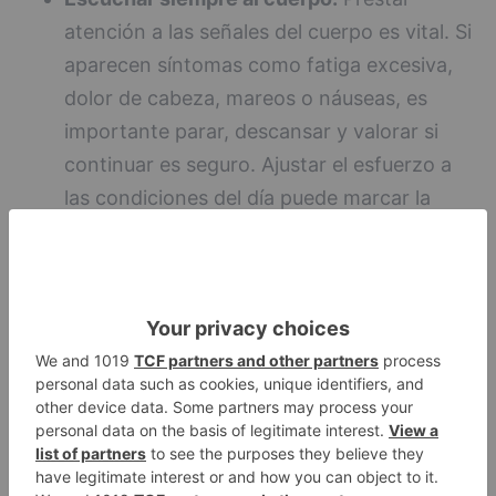
atención a las señales del cuerpo es vital. Si
aparecen síntomas como fatiga excesiva,
dolor de cabeza, mareos o náuseas, es
importante parar, descansar y valorar si
continuar es seguro. Ajustar el esfuerzo a
las condiciones del día puede marcar la
diferencia entre progresar o sufrir una
lesión.
Escoger bien el horario de entrenamiento:
En verano es fundamental evitar las horas de
mayor exposición solar y temperatura elevada.
Lo más recomendable es entrenar a primera
hora de la mañana o al final del día, cuando el
sol ya ha bajado. Las franjas horarias entre