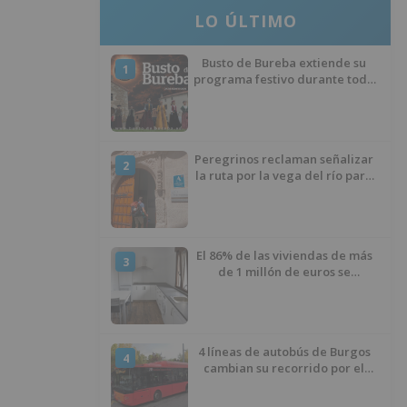
LO ÚLTIMO
Busto de Bureba extiende su
1
programa festivo durante todo
el mes de agosto con
actividades desde el día 12
Peregrinos reclaman señalizar
2
la ruta por la vega del río para
evitar nueve kilómetros de
asfalto por el Polígono Industrial
de Burgos
El 86% de las viviendas de más
3
de 1 millón de euros se
encuentran en Alicante,
Baleares, Barcelona, Gerona,
Madrid y Málaga
4 líneas de autobús de Burgos
4
cambian su recorrido por el
asfaltado en la Avenida
Arlanzón y se reactiva la línea