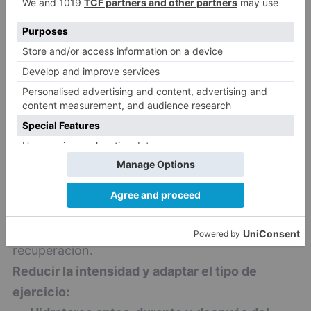
12:00 y 17:00 deben evitarse siempre que sea
posible, ya que representan el mayor riesgo de
golpe de calor.
Escoger bien el horario de entrenamiento:
Reducir la intensidad y adaptar el tipo de
ejercicio:
El verano no es el mejor momento
para buscar marcas personales o retos
extremos. En cambio, es una oportunidad ideal
para trabajar en la constancia y la calidad del
movimiento. Ajustar el volumen, la duración y la
intensidad del entrenamiento ayuda a evitar la
fatiga precoz y favorece una mejor
recuperación.
Reducir la intensidad y adaptar el tipo de
ejercicio: