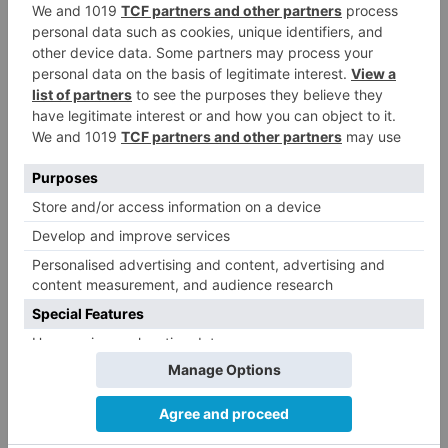
Ayuda psicológica para superar la crisis
Mantener el contacto con amigos y
familiares: llamadas telefónicas o en vídeo
con ellos nos ayudará a sentirnos menos
aislados. Tomarte un café en una
videoconferencia es una forma de
mantener el vínculo y compartir
experiencias. Será un buen momento para
recordar anécdotas y para ilusionarse con
planes juntos cuando todo esto pase.
Es necesario asumir que esta situación
tiene un final, que no es para siempre.
Mantener el contacto con amigos y
familiares: llamadas telefónicas o en vídeo con
ellos nos ayudará a sentirnos menos aislados.