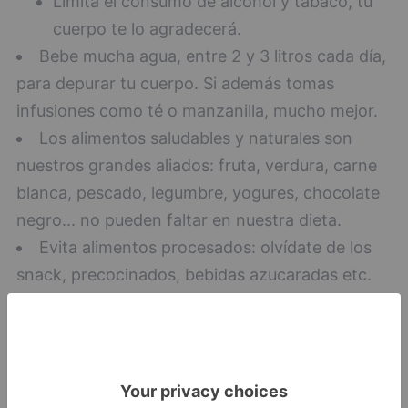
Limita el consumo de alcohol y tabaco, tu
cuerpo te lo agradecerá.
Bebe mucha agua, entre 2 y 3 litros cada día,
para depurar tu cuerpo. Si además tomas
infusiones como té o manzanilla, mucho mejor.
Los alimentos saludables y naturales son
nuestros grandes aliados: fruta, verdura, carne
blanca, pescado, legumbre, yogures, chocolate
negro... no pueden faltar en nuestra dieta.
Evita alimentos procesados: olvídate de los
snack, precocinados, bebidas azucaradas etc.
Ahora más que nunca, sustituye las patatas
fritas por una manzana.
Limita el consumo de alcohol y tabaco, tu
cuerpo te lo agradecerá.