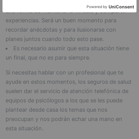
Tomarte un café en una videoconferencia es
una forma de mantener el vínculo y compartir
experiencias. Será un buen momento para
recordar anécdotas y para ilusionarse con
planes juntos cuando todo esto pase.
Es necesario asumir que esta situación tiene
un final, que no es para siempre.
Si necesitas hablar con un profesional que te
ayude en estos momentos, los seguros de salud
suelen dar el servicio de atención telefónica de
equipos de psicólogos a los que se les puede
plantear desde casa los temas que nos
preocupan y nos podrán echar una mano en
esta situación.