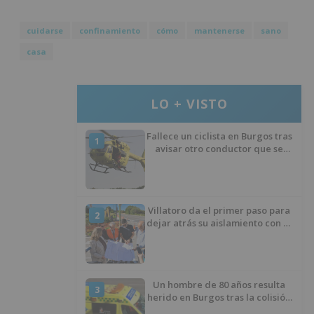
cuidarse
confinamiento
cómo
mantenerse
sano
casa
LO + VISTO
Fallece un ciclista en Burgos tras
1
avisar otro conductor que se
había caído de la bicicleta
Villatoro da el primer paso para
2
dejar atrás su aislamiento con el
inicio de la senda peatonal y
ciclista
Un hombre de 80 años resulta
3
herido en Burgos tras la colisión
entre un turismo y un camión