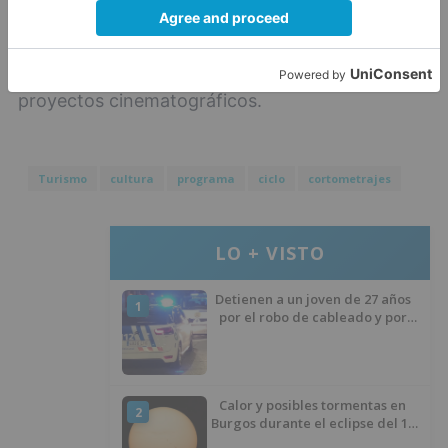
de ficción, y pilotos de series de animación y de
televisión. Ambas líneas hicieron posible la
financiación a lo largo de 2020 de un total de 22
proyectos cinematográficos.
Turismo
cultura
programa
ciclo
cortometrajes
LO + VISTO
Detienen a un joven de 27 años
1
por el robo de cableado y por
atentado contra los agentes
Calor y posibles tormentas en
2
Burgos durante el eclipse del 12
de agosto