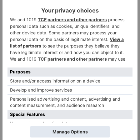
Desde hace un año, la Consejería de Cultura y
Turismo está implementando medidas
innovadoras de apoyo a las industrias culturales
en ese ámbito, que van desde la transformación
y mejora de las líneas de subvenciones
destinadas al fomento de las producciones
cinematográficas, hasta el impulso de la Film
Commission de Castilla y León, pasando por la
nueva líneas de subvenciones destinadas al
sector cinematográfico que se convocarán este
año 2021 y la línea de subvenciones destinadas
a financiar la preproducción, producción y
distribución de largometrajes, documentales y