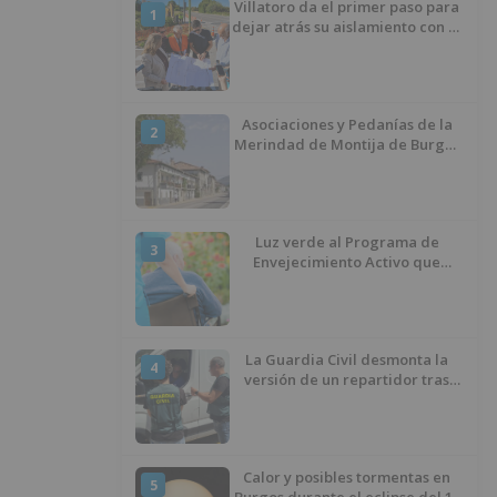
Villatoro da el primer paso para
1
dejar atrás su aislamiento con el
inicio de la senda peatonal y
ciclista
Asociaciones y Pedanías de la
2
Merindad de Montija de Burgos
piden la reapertura de la
farmacia de Villasante
Luz verde al Programa de
3
Envejecimiento Activo que
experimenta cada una mayor
demanda
La Guardia Civil desmonta la
4
versión de un repartidor tras
desaparecer 3.256 euros
Calor y posibles tormentas en
5