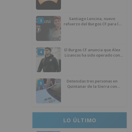
Santiago Lencina, nuevo
3
refuerzo del Burgos CF para la
temporada 2026/27
El Burgos CF anuncia que Álex
4
Lizancos ha sido operado con
éxito del menisco de su rodilla
izquierda
Detenidas tres personas en
5
Quintanar de la Sierra con
hachís, cocaína y marihuana
ocultos en su vehículo
LO ÚLTIMO