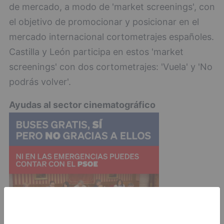
de mercado, a modo de 'market screenings', con
el objetivo de promocionar y posicionar en el
mercado internacional cortometrajes españoles.
Castilla y León participa en estos 'market
screenings' con dos cortometrajes: 'Vuela' y 'No
podrás volver'.
Ayudas al sector cinematográfico