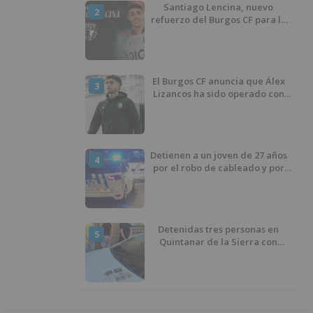
Santiago Lencina, nuevo
2
refuerzo del Burgos CF para la
temporada 2026/27
El Burgos CF anuncia que Álex
3
Lizancos ha sido operado con
éxito del menisco de su rodilla
izquierda
Detienen a un joven de 27 años
4
por el robo de cableado y por
atentado contra los agentes
Detenidas tres personas en
5
Quintanar de la Sierra con
hachís, cocaína y marihuana
ocultos en su vehículo