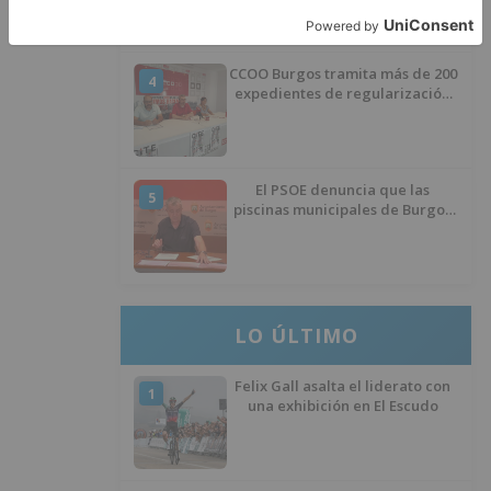
CCOO Burgos tramita más de 200
4
expedientes de regularización
de inmigrantes
El PSOE denuncia que las
5
piscinas municipales de Burgos
llevan seis meses sin la
desinfección obligatoria contra
plagas
LO ÚLTIMO
Felix Gall asalta el liderato con
1
una exhibición en El Escudo