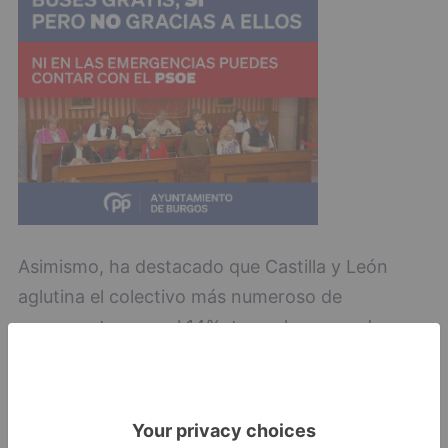
Asimismo, ha destacado que Castilla y León
aglutina el colectivo más numeroso de
cooperantes con el 14%, tan solo superada por
la Comunidad de Madrid. En la actualidad,
existen en Castilla y León 365 cooperantes, de
los que se estima que un 33% son de Burgos.