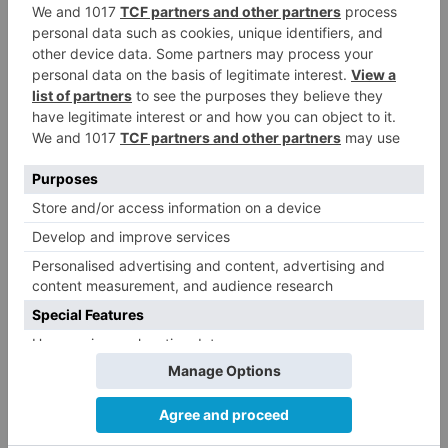
rosa
compromete
relizar
recortes
proyectos
cooperación
LO + VISTO
Barrio (PSOE) denuncia que la
1
apertura del Castillo responde a
“una foto” y no a la culminación
del proyecto
El poblado de El Encuentro de
2
Burgos a punto de culminar su
proceso de realojo
Un libro rescata la historia y
3
memoria del pueblo burgalés de
Huérmeces