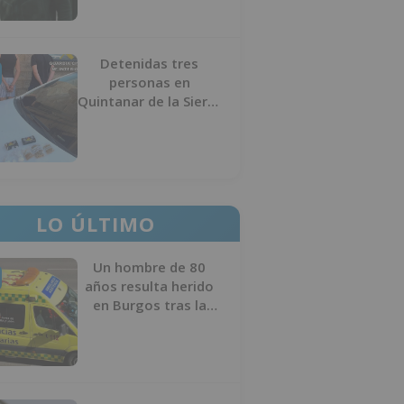
Detenidas tres
personas en
Quintanar de la Sierra
con hachís, cocaína y
marihuana ocultos en
su vehículo
LO ÚLTIMO
Un hombre de 80
años resulta herido
en Burgos tras la
colisión entre un
turismo y un camión