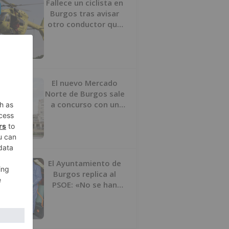
Fallece un ciclista en
Burgos tras avisar
otro conductor que
se había caído de la
bicicleta
El nuevo Mercado
Norte de Burgos sale
a concurso con un
presupuesto de 21,7
millones
El Ayuntamiento de
Burgos replica al
PSOE: «No se han
interrumpido» las
desinfecciones
municipales