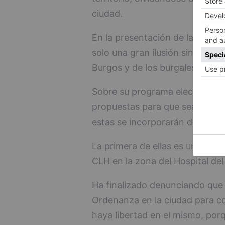
ciudad.
En la presentación de la candid
solo una gran ilusión sino gana
Burgos y de los burgaleses y de
Sobre su programa electoral, d
propuestas para que sean los b
estas se incorporarán definiti
La primera de ellas es una Ciu
CLH en la zona del Hospital del
Ha finalizado denunciando que 
Ordenanza en la ciudad para co
haya libertad en el mismo, por