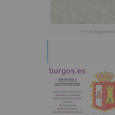
Añade
BurgosNotic
★