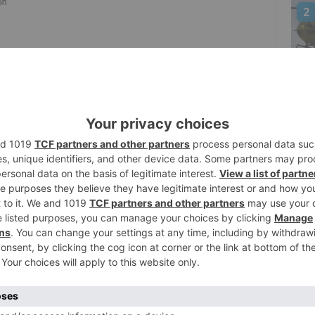
2
cejala en el Ayuntamiento de la capital,
e su partido quiere que los burgaleses
aciones, sin medias mentiras y sin tutelas.
3
conscientes de los verdaderos problemas
ión a los mismos, y esa es la verdadera
i circo, ni dormidina", sino poner a
4
a forma de ver la ciudad, analizando su
ando en su futuro, ofreciendo soluciones.
olo quieren teñir de azul o de rojo el
de cual es el desarrollo que necesita la