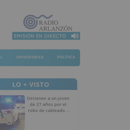
AL
UNIVERSIDAD
POLÍTICA
LO + VISTO
Detienen a un joven
de 27 años por el
robo de cableado y
por atentado contra
los agentes