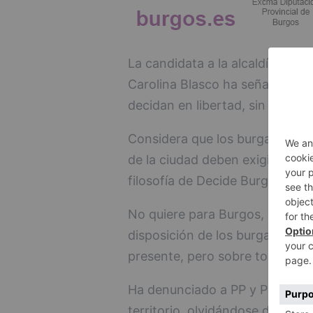
La candidata a la alcaldía y con
Carolina Blasco ha señalado qu
decidan en libertad, sin manipul
Considera que los burgaleses 
de la ciudad deben exigir soluc
filosofía de Decide Burgos.
No quiere para Burgos, "ni pan n
disposición de los burgaleses l
presente, pero sobre todo pens
Ha denunciado a PP y PSOE que s
territorio, olvidándose después 