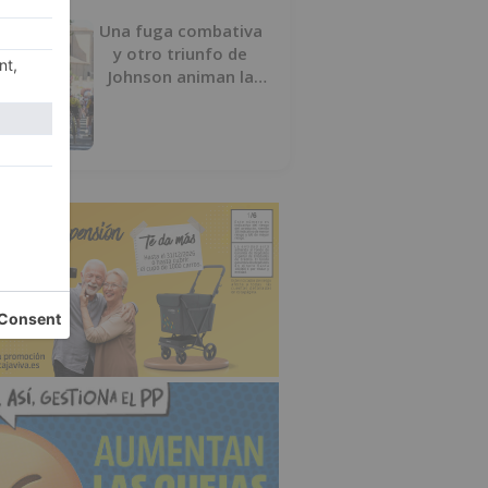
Una fuga combativa
y otro triunfo de
Johnson animan la
penúltima jornada de
la Vuelta a Burgos