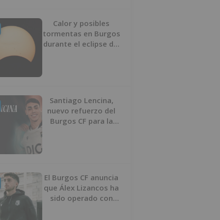
Calor y posibles
tormentas en Burgos
durante el eclipse del
12 de agosto
Santiago Lencina,
nuevo refuerzo del
Burgos CF para la
temporada 2026/27
El Burgos CF anuncia
que Álex Lizancos ha
sido operado con
éxito del menisco de
su rodilla izquierda