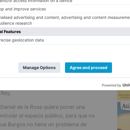
5
atura ha resaltado que la misma tiene no
s de aportar siempre con el interés de
 su libertad.
ice que está abierto, con muchas
urgaleses los que decidan sobre ellas y
vamente al programa.
dad Deportiva en los antiguos depósitos de
 Rey,
Daniel de la Rosa quiere poner una
ntrolar el espacio público, para que no
que Burgos no tiene un problema de