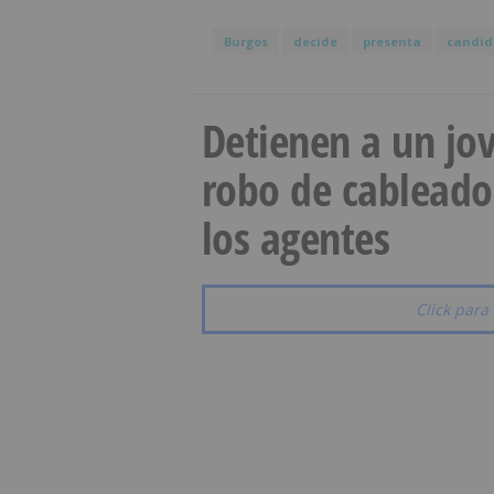
Burgos
decide
presenta
candid
Detienen a un jov
robo de cableado
los agentes
Click para 