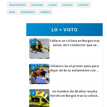
descienden
reservas
casas
rurales
castilla
león
mantiene
cabeza
LO + VISTO
Fallece un ciclista en Burgos tras
1
avisar otro conductor que se
había caído de la bicicleta
Villatoro da el primer paso para
2
dejar atrás su aislamiento con el
inicio de la senda peatonal y
ciclista
Un hombre de 80 años resulta
3
herido en Burgos tras la colisión
entre un turismo y un camión