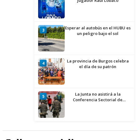
jugador Raúl Lobaco
Esperar al autobús en el HUBU es
3
un peligro bajo el sol
La provincia de Burgos celebra
4
el día de su patrón
La Junta no asistirá a la
5
Conferencia Sectorial de
Infancia y pide el retorno de los
menores a Marruecos desde
Ceuta