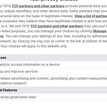
37.
2
 el trimestre anterior, donde todos estos
mentos interanuales, en el tercer
vado disminuciones respecto al tercer
 la excepción de los procedimientos de
de hijos no matrimoniales no consensuados,
3
o del 1,9%.
se iniciaron 1.983 procedimientos de
ensuadas, un 5,2% menos que en el mismo
demandas de modificaciones de medidas no
4
censo, del 3,9%, respecto al año anterior.