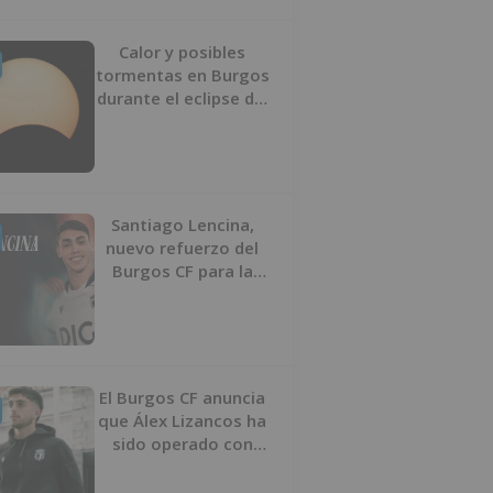
Calor y posibles
tormentas en Burgos
durante el eclipse del
12 de agosto
Santiago Lencina,
nuevo refuerzo del
Burgos CF para la
temporada 2026/27
El Burgos CF anuncia
que Álex Lizancos ha
sido operado con
éxito del menisco de
su rodilla izquierda