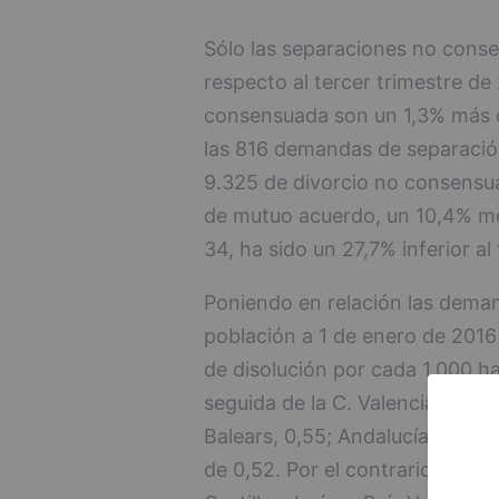
Sólo las separaciones no cons
respecto al tercer trimestre d
consensuada son un 1,3% más que
las 816 demandas de separació
9.325 de divorcio no consensua
de mutuo acuerdo, un 10,4% m
34, ha sido un 27,7% inferior al
Poniendo en relación las deman
población a 1 de enero de 20
de disolución por cada 1.000 h
seguida de la C. Valenciana, 0,61
Balears, 0,55; Andalucía y La R
de 0,52. Por el contrario, las 