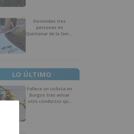
Detenidas tres
personas en
Quintanar de la Sierra
con hachís, cocaína y
marihuana ocultos en
su vehículo
LO ÚLTIMO
Fallece un ciclista en
Burgos tras avisar
otro conductor que
se había caído de la
bicicleta