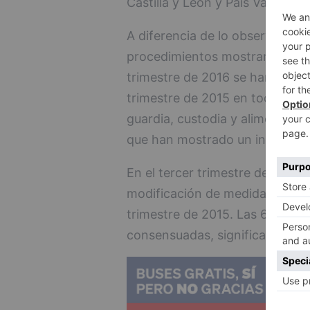
Castilla y León y País Vasco, 0,
A diferencia de lo observado en
procedimientos mostraron incre
trimestre de 2016 se han obser
trimestre de 2015 en todos con
guardia, custodia y alimentos 
que han mostrado un increment
En el tercer trimestre de 2016 
modificación de medidas cons
trimestre de 2015. Las 6.644 
consensuadas, significan un des