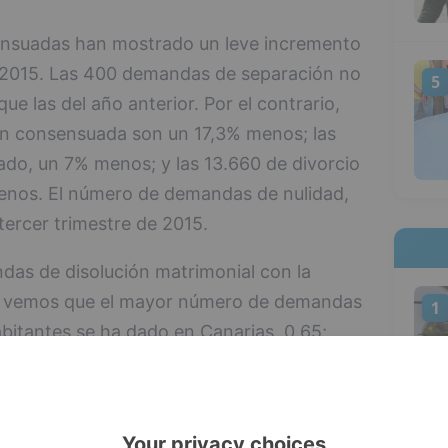
ensuadas han mostrado un leve incremento
e 2015. Las 400 demandas de separación no
5
 las del año anterior. Por el contrario,
n consensuada son un 17,3% menos; las
do, un 7% menos; y las 13.660 de divorcio
enos. El número de demandas de nulidad,
 tercer trimestre de 2015.
das de disolución matrimonial con la
16 vemos que el mayor número de demandas
1
abitantes se ha dado en Canarias, 0,65;
; Cataluña, 0,58; Asturias, 0,56; Illes
ioja, 0,54. Todas superan la media nacional
más bajas, se han dado en Navarra, 0,36;