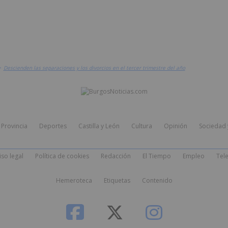
>
Descienden las separaciones y los divorcios en el tercer trimestre del año
Provincia
Deportes
Castilla y León
Cultura
Opinión
Sociedad 
iso legal
Política de cookies
Redacción
El Tiempo
Empleo
Tele
Hemeroteca
Etiquetas
Contenido