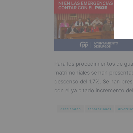
Para los procedimientos de guar
matrimoniales se han present
descenso del 1.7%. Se han pr
con el ya citado incremento del
descienden
separaciones
divorcio