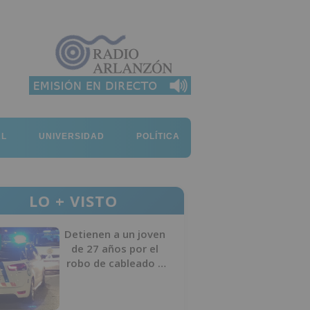
AL
UNIVERSIDAD
POLÍTICA
LO + VISTO
Detienen a un joven
de 27 años por el
robo de cableado y
por atentado contra
los agentes