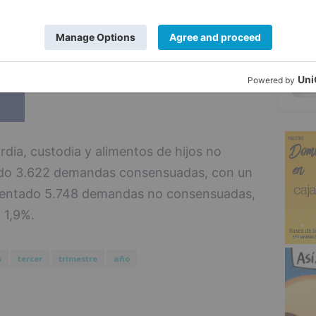
5
dia, custodia y alimentos de hijos no
ado 3.622 demandas consensuadas, con un
esentado 5.748 demandas no consensuadas,
 1,9%.
s
tercer
trimestre
año