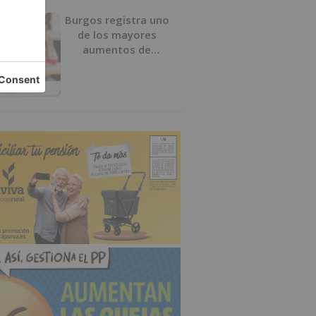
Burgos registra uno
de los mayores
aumentos de
usuarios de
‘Conciliamos Verano’,
con 1.267 niños