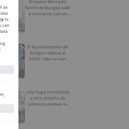
El nuevo Mercado
Norte de Burgos sale
a concurso con un
presupuesto de 21,7
millones
El Ayuntamiento de
Burgos replica al
PSOE: «No se han
interrumpido» las
desinfecciones
municipales
Una fuga combativa
y otro triunfo de
Johnson animan la
penúltima jornada de
la Vuelta a Burgos