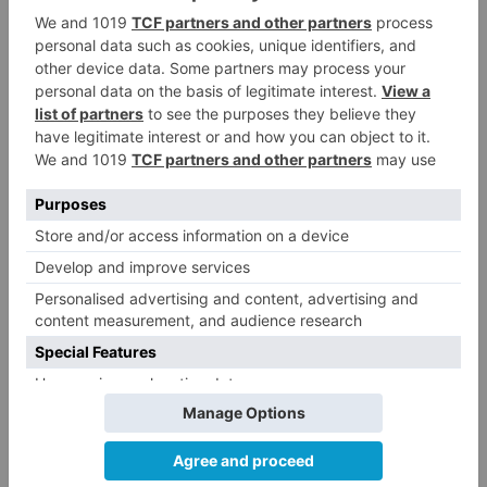
conservación de la naturaleza en la zona
seguirán siendo realizadas por el grupo de
Voluntariado Ambiental del Ayuntamiento de
Lerma y AECOPANA, que invitan a todas las
personas interesadas en ayudar a mejorar
nuestro medio natural a solicitar información en
el Ayuntamiento o en el correo electrónico
voluntariadolerma@gmail.com
donde serán
informadas de las próximas acciones y fechas
de actividades de voluntariado.
Los voluntarios trabajan en la charca | Ayto
Lerma