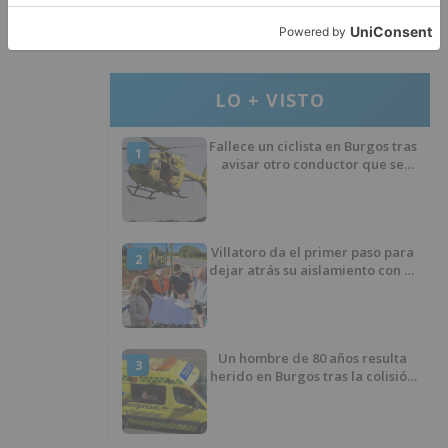
descubiertas
especies
naturales
raras
lerma
LO + VISTO
Fallece un ciclista en Burgos tras
1
avisar otro conductor que se
había caído de la bicicleta
Villatoro da el primer paso para
2
dejar atrás su aislamiento con el
inicio de la senda peatonal y
ciclista
Un hombre de 80 años resulta
3
herido en Burgos tras la colisión
entre un turismo y un camión