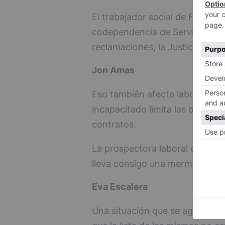
El trabajador social de Fedisfib
codependencia de Servicios Soc
reclamaciones, la Justicia, hac
Jon Amas
Eso también afecta laboralment
incapacitado limita las oportun
contratos.
La prospectora laboral de Fedis
lleva consigo una merma de su
Eva Escalera
Una situación que se agrava a