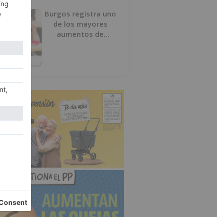
Burgos registra uno
de los mayores
aumentos de
usuarios de
‘Conciliamos Verano’,
con 1.267 niños