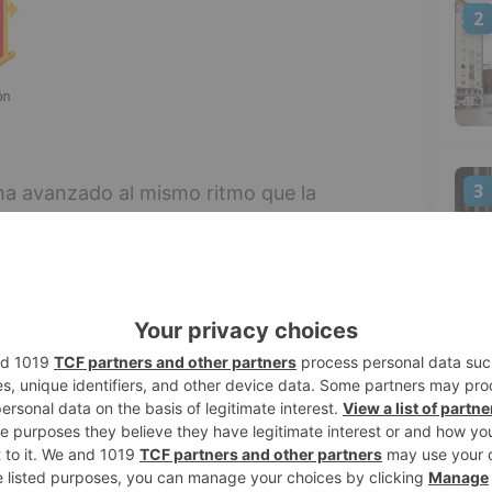
2
3
 ha avanzado al mismo ritmo que la
ue desespera a los enfermos que dependen
ales para la declaración de su
entan los papeles, los registran y luego
asiado tiempo. Señalan que esto incluso
ios.
4
azo de espera, que lleva consigo, en
o de su salud y por ende aún más trabas
as cosas, por el baremo desactualizado.