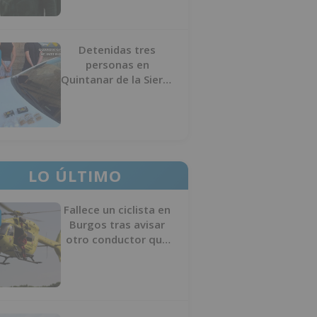
Detenidas tres
personas en
Quintanar de la Sierra
con hachís, cocaína y
marihuana ocultos en
su vehículo
LO ÚLTIMO
Fallece un ciclista en
Burgos tras avisar
otro conductor que
se había caído de la
bicicleta