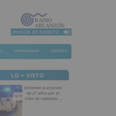
AL
UNIVERSIDAD
POLÍTICA
LO + VISTO
Detienen a un joven
de 27 años por el
robo de cableado y
por atentado contra
los agentes