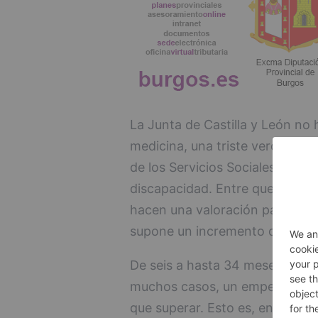
La Junta de Castilla y León no
medicina, una triste verdad q
de los Servicios Sociales region
discapacidad. Entre que se pres
hacen una valoración pasa dem
supone un incremento de suicid
De seis a hasta 34 meses de pl
muchos casos, un empeoramient
que superar. Esto es, entre otr