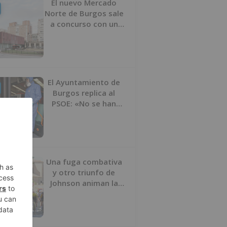
El nuevo Mercado
Norte de Burgos sale
a concurso con un
presupuesto de 21,7
millones
El Ayuntamiento de
Burgos replica al
PSOE: «No se han
interrumpido» las
desinfecciones
municipales
Una fuga combativa
y otro triunfo de
Johnson animan la
penúltima jornada de
la Vuelta a Burgos