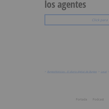
los agentes
Click para 
>
BurgosNoticias - El diario digital de Burgos
>
Local
Portada
Podcast