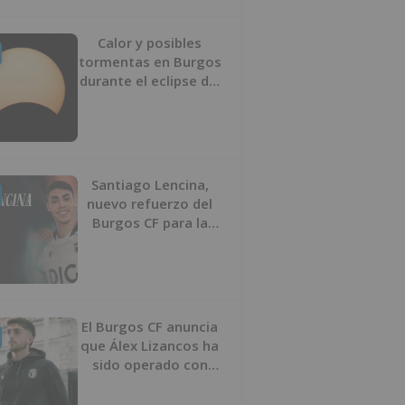
Calor y posibles
tormentas en Burgos
durante el eclipse del
12 de agosto
Santiago Lencina,
nuevo refuerzo del
Burgos CF para la
temporada 2026/27
El Burgos CF anuncia
que Álex Lizancos ha
sido operado con
éxito del menisco de
su rodilla izquierda