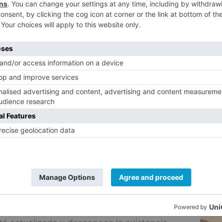
ur,
Jon Amas
, apunta que la
5
iales con Sanidad y, en caso de
en que los plazos sean excesivos.
e y es que la espera de la declaración de
idades de los enfermos y la tipología de los
fibur,
Eva Escalera
, comenta que esto
s derechos o subvenciones.
ún más en casos de enfermedades raras, ya