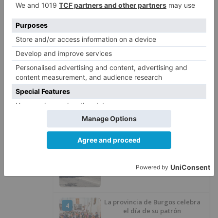
LO ÚLTIMO
Felix Gall ganador de la Vuelta a
1
Burgos 2026
San Pablo Burgos incorpora al
2
jugador Raúl Lobaco
Esperar al autobús en el HUBU es
3
un peligro bajo el sol
La provincia de Burgos celebra
4
el día de su patrón