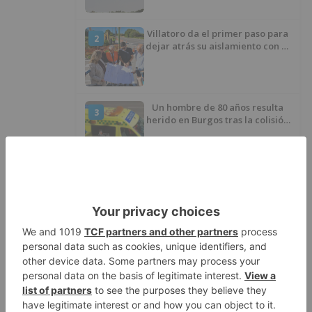
Villatoro da el primer paso para
2
dejar atrás su aislamiento con el
inicio de la senda peatonal y
ciclista
Un hombre de 80 años resulta
3
herido en Burgos tras la colisión
entre un turismo y un camión
La provincia de Burgos celebra
4
el día de su patrón
La Guardia Civil desmonta la
5
versión de un repartidor tras
desaparecer 3.256 euros