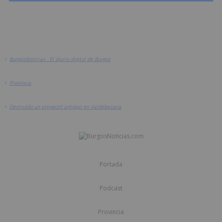
>
BurgosNoticias - El diario digital de Burgos
>
Provincia
>
Destruído un proyectil antiguo en Valdebezana
Portada
Podcast
Provincia