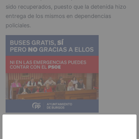
sido recuperados, puesto que la detenida hizo
entrega de los mismos en dependencias
policiales.
Una vez finalizados los trámites y diligencias
policiales, la detenida fue puesta en libertad,