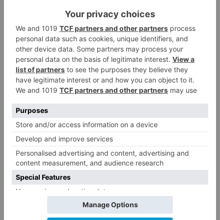
dando cumplida cuenta de lo actuado a la
Autoridad Judicial.
Burgos
detenida
presunta
autora
hurto
productos
alta
cosmética
establecimiento
LO + VISTO
Fallece un ciclista en Burgos tras
1
avisar otro conductor que se
había caído de la bicicleta
Villatoro da el primer paso para
2
dejar atrás su aislamiento con el
inicio de la senda peatonal y
ciclista