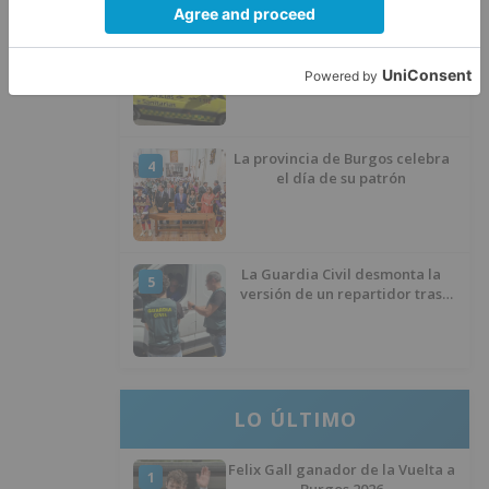
Un hombre de 80 años resulta
3
herido en Burgos tras la colisión
entre un turismo y un camión
La provincia de Burgos celebra
4
el día de su patrón
La Guardia Civil desmonta la
5
versión de un repartidor tras
desaparecer 3.256 euros
LO ÚLTIMO
Felix Gall ganador de la Vuelta a
1