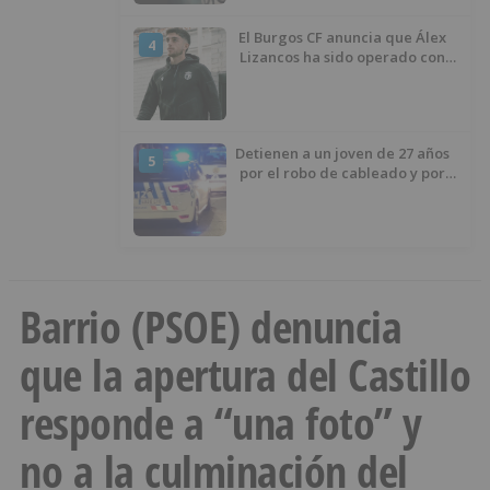
El Burgos CF anuncia que Álex
4
Lizancos ha sido operado con
éxito del menisco de su rodilla
izquierda
Detienen a un joven de 27 años
5
por el robo de cableado y por
atentado contra los agentes
Barrio (PSOE) denuncia
que la apertura del Castillo
responde a “una foto” y
no a la culminación del