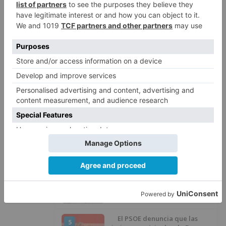
Barrio (PSOE) denuncia que la
1
apertura del Castillo responde a
“una foto” y no a la culminación
del proyecto
El poblado de El Encuentro de
2
Burgos a punto de culminar su
proceso de realojo
Un libro rescata la historia y
3
memoria del pueblo burgalés de
Huérmeces
CCOO Burgos tramita más de 200
4
expedientes de regularización
de inmigrantes
El PSOE denuncia que las
5