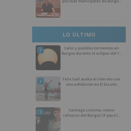
piscinas municipales de Burgos
llevan seis meses sin la
desinfección obligatoria contra
plagas
LO ÚLTIMO
Calor y posibles tormentas en
1
Burgos durante el eclipse del 12
de agosto
Felix Gall asalta el liderato con
2
una exhibición en El Escudo
Santiago Lencina, nuevo
3
refuerzo del Burgos CF para la
temporada 2026/27