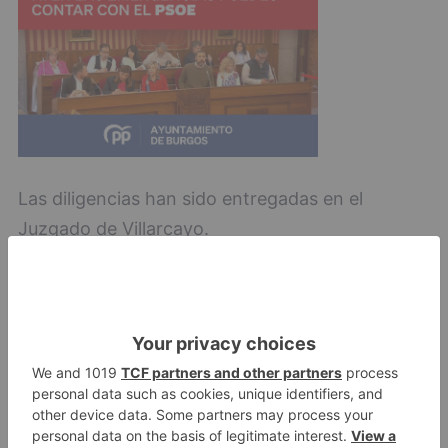
Las diligencias han sido entregadas en el
Juzgado de Villarcayo.
detenida
agredir
vaso
cabeza
hombre
celebración
familiar
LO + VISTO