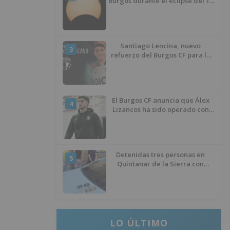
Burgos durante el eclipse del 12
de agosto
Santiago Lencina, nuevo
3
refuerzo del Burgos CF para la
temporada 2026/27
El Burgos CF anuncia que Álex
4
Lizancos ha sido operado con
éxito del menisco de su rodilla
izquierda
Detenidas tres personas en
5
Quintanar de la Sierra con
hachís, cocaína y marihuana
ocultos en su vehículo
LO ÚLTIMO