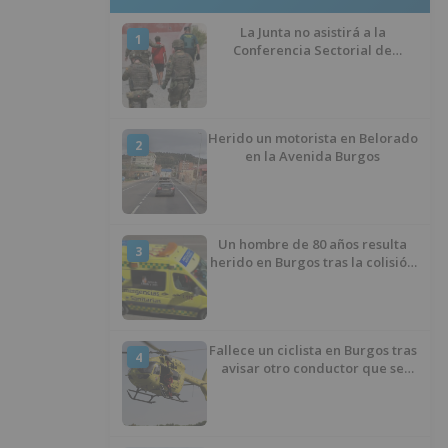
La Junta no asistirá a la
1
Conferencia Sectorial de
Infancia y pide el retorno de los
menores a Marruecos desde
Ceuta
Herido un motorista en Belorado
2
en la Avenida Burgos
Un hombre de 80 años resulta
3
herido en Burgos tras la colisión
entre un turismo y un camión
Fallece un ciclista en Burgos tras
4
avisar otro conductor que se
había caído de la bicicleta