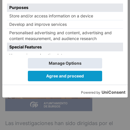
de ideología nazi para su estudio, así como
varias pistolas táser y de aire comprimido, un
invernadero indoor de marihuana y sustancias
estupefacientes.
Las investigaciones han sido dirigidas por el