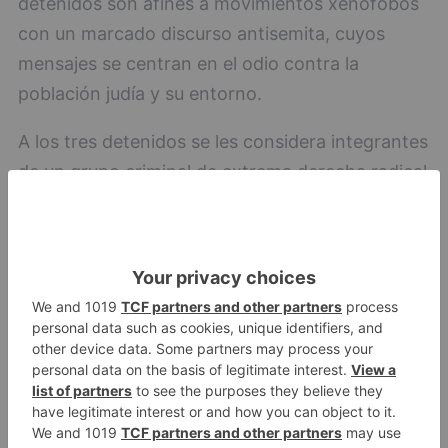
detenidos son afines a movimientos xenófobos
con un marcado discurso antisemita, cuyos
mensajes se centran en el odio contra la
población judía y su entorno.
A los tres detenidos se les considera integrantes
de un grupo criminal de extrema derecha radical
que actuaba de manera concertada para
cometer este tipo de delitos, adoptando
medidas de seguridad para evitar ser
descubiertos.
En los registros domiciliarios efectuados bajo
mandamiento judicial en las localidades de Las
Rozas y Algete (Madrid) se han intervenido
diversos efectos, parafernalia y documentación