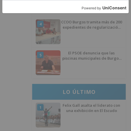
Huérmeces
CCOO Burgos tramita más de 200
4
expedientes de regularización
de inmigrantes
El PSOE denuncia que las
5
piscinas municipales de Burgos
llevan seis meses sin la
desinfección obligatoria contra
plagas
LO ÚLTIMO
Felix Gall asalta el liderato con
1
una exhibición en El Escudo