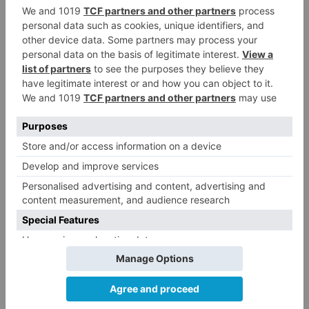
detenido
presunto
autor
delito
prostitución
exploitación
sexual
corrupción
menores
LO + VISTO
Barrio (PSOE) denuncia que la
1
apertura del Castillo responde a
“una foto” y no a la culminación
del proyecto
El poblado de El Encuentro de
2
Burgos a punto de culminar su
proceso de realojo
Un libro rescata la historia y
3
memoria del pueblo burgalés de