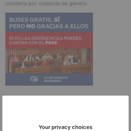
condena por violencia de género.
Desde la Policía Nacional se reitera que este tipo
de conductas son delictivas y denunciables,
estando tipificadas en el Código Penal como
delitos contra la libertad e indemnidad sexual.