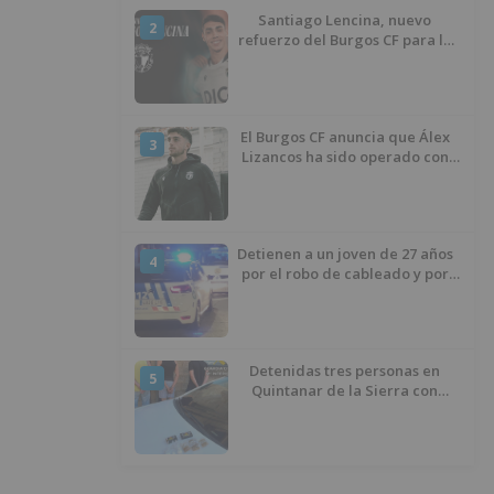
Santiago Lencina, nuevo
2
refuerzo del Burgos CF para la
temporada 2026/27
El Burgos CF anuncia que Álex
3
Lizancos ha sido operado con
éxito del menisco de su rodilla
izquierda
Detienen a un joven de 27 años
4
por el robo de cableado y por
atentado contra los agentes
Detenidas tres personas en
5
Quintanar de la Sierra con
hachís, cocaína y marihuana
ocultos en su vehículo