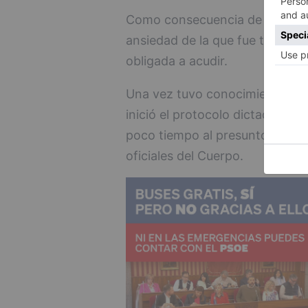
Como consecuencia de esta actit
ansiedad de la que fue tratada e
obligada a acudir.
Una vez tuvo conocimiento la G
inició el protocolo dictado par
poco tiempo al presunto autor
oficiales del Cuerpo.