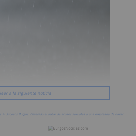
leer a la siguiente noticia
s
>
Sucesos Burgos: Detenido el autor de acosos sexuales a una empleada de hogar