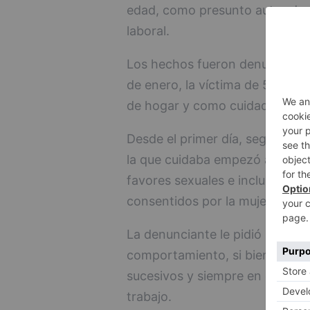
edad, como presunto autor de u
laboral.
Los hechos fueron denunciados 
de enero, la víctima de 56 añ
de hogar y como cuidadora de 
Desde el primer día, según refle
la que cuidaba empezó a insinu
favores sexuales e incluso rea
consentidos por la mujer.
La denunciante le pidió reiter
comportamiento, si bien éste hi
sucesivos y siempre en el inter
trabajo.