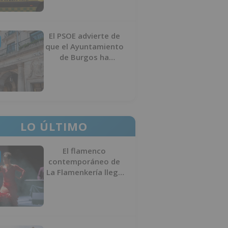
El PSOE advierte de
que el Ayuntamiento
de Burgos ha
"vaciado la hucha" y
depende del
Ministerio para
sostener las
inversiones
LO ÚLTIMO
El flamenco
contemporáneo de
La Flamenkería llega
este domingo a
Tórtoles de Esgueva
con 'Escenario
Patrimonio'