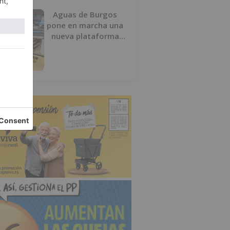
Aguas de Burgos
pone en marcha una
nueva plataforma
digital para reducir
las pérdidas de agua