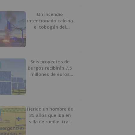
Un incendio
intencionado calcina
el tobogán del
parque infantil del
Barrio del Pilar de
Burgos
Seis proyectos de
Burgos recibirán 7,5
millones de euros
para impulsar plantas
solares
Herido un hombre de
35 años que iba en
silla de ruedas tras
ser atropellado en
Burgos