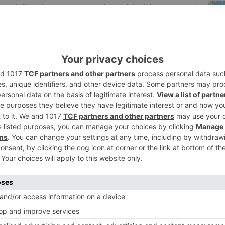
n delito de acoso sexual en el ámbito
2
días atrás. A primeros del presente mes
os de edad, fue contratada como empleada
una mujer de avanzada edad.
3
jaba en la denuncia, el hijo de la señora a
arse, acosándola con solicitudes de
lizando tocamientos en su espalda no
4
adamente que cesara en su
zo caso omiso, insistiendo en días
ior de la vivienda durante su jornada de