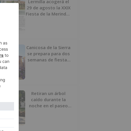
Lermilla acogerá el
29 de agosto la XXIX
Fiesta de la Merindad
de Río Ubierna con
tradición, música y
actividades para
todos los públicos
Canicosa de la Sierra
se prepara para dos
semanas de fiestas
con tradición,
deporte y música
Retiran un árbol
caído durante la
noche en el paseo
Sierra de Atapuerca