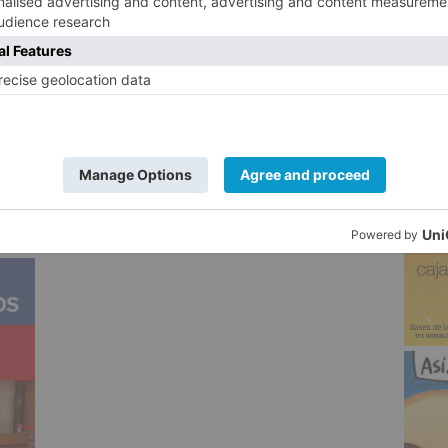
ud, la víctima sufrió una crisis de
5
n un centro sanitario a la que se vio
uardia Civil de los hechos denunciados,
a víctimas de acoso sexual, localizando en
 que fue detenido en dependencias