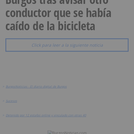
conductor que se había
caído de la bicicleta
Click para leer a la siguiente noticia
>
BurgosNoticias - El diario digital de Burgos
>
Sucesos
>
Detenido por 12 estafas online y vinculado con otras 40