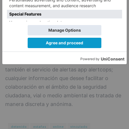
La Guardia Civil agradece la colaboración
ciudadana y remarca la importancia de
denunciar estos hechos; para ello pone a su
disposición el número de teléfono 062 y
también el servicio de alertas app alertcops;
cualquier información que desee facilitar o
colaboración en el ámbito de la seguridad
ciudadana, vial o medio ambiental es tratada de
manera discreta y anónima.
detenido
estafas
online
vinculado