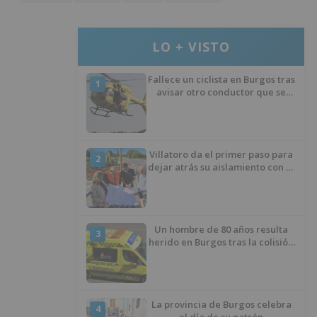
LO + VISTO
Fallece un ciclista en Burgos tras
1
avisar otro conductor que se
había caído de la bicicleta
Villatoro da el primer paso para
2
dejar atrás su aislamiento con el
inicio de la senda peatonal y
ciclista
Un hombre de 80 años resulta
3
herido en Burgos tras la colisión
entre un turismo y un camión
La provincia de Burgos celebra
4
el día de su patrón