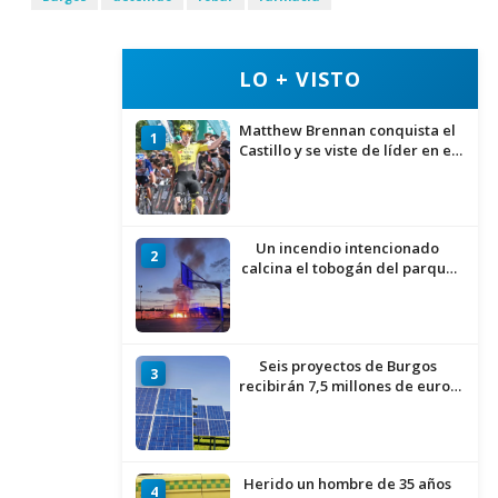
LO + VISTO
Matthew Brennan conquista el
1
Castillo y se viste de líder en el
estreno de la Vuelta a Burgos
Un incendio intencionado
2
calcina el tobogán del parque
infantil del Barrio del Pilar de
Burgos
Seis proyectos de Burgos
3
recibirán 7,5 millones de euros
para impulsar plantas solares
Herido un hombre de 35 años
4