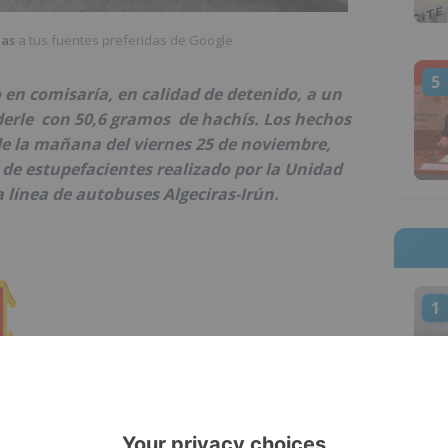
ias
a tus fuentes preferidas de Google
5
 en comisaría, en calidad de detenido, a un
erle con 50,6 gramos de hachís. Los hechos
 de la mañana del viernes 25 de noviembre,
 de estupefacientes realizado por la Unidad
a línea de autobuses Algeciras-Irún.
1