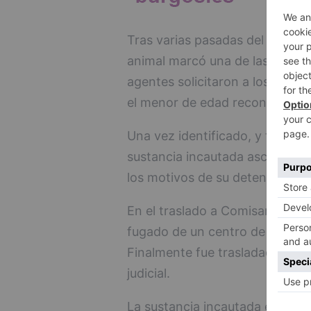
Tras varias pasadas del perro d
animal marcó una de las bolsas
agentes solicitaron a los pasaj
el menor de edad reconoció que
Una vez identificado, y tras c
sustancia incautada ascendía a
los motivos de su detención.
En el traslado a Comisaría, est
fugado de un centro de menore
Finalmente fue trasladado a co
judicial.
La sustancia incautada en el ser