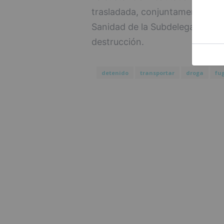
trasladada, conjuntamente con e
Sanidad de la Subdelegación de
destrucción.
detenido
transportar
droga
fu