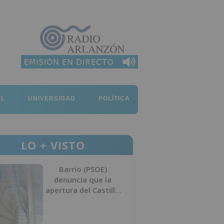
AL
UNIVERSIDAD
POLÍTICA
LO + VISTO
Barrio (PSOE)
denuncia que la
apertura del Castillo
responde a “una
foto” y no a la
culminación del