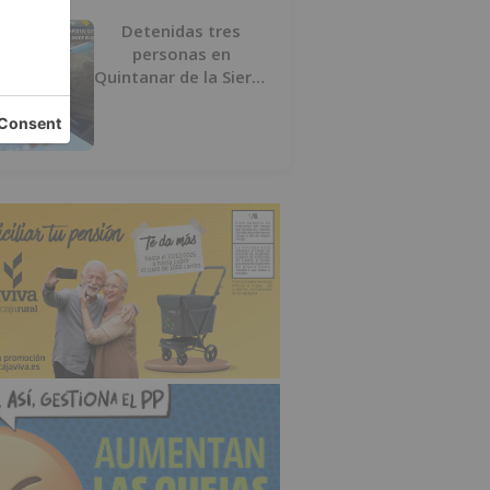
Detenidas tres
personas en
Quintanar de la Sierra
con hachís, cocaína y
marihuana ocultos en
su vehículo