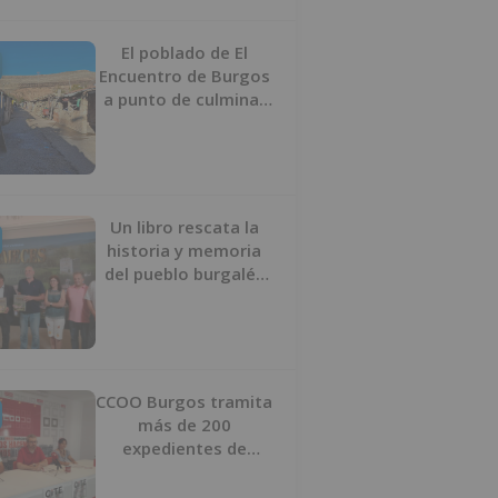
proyecto
El poblado de El
Encuentro de Burgos
a punto de culminar
su proceso de realojo
Un libro rescata la
historia y memoria
del pueblo burgalés
de Huérmeces
CCOO Burgos tramita
más de 200
expedientes de
regularización de
inmigrantes