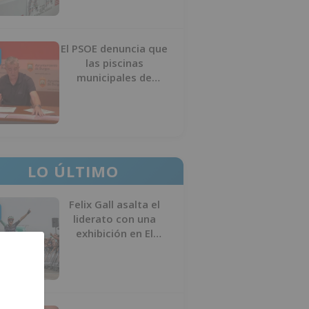
El PSOE denuncia que
las piscinas
municipales de
Burgos llevan seis
meses sin la
desinfección
obligatoria contra
plagas
LO ÚLTIMO
Felix Gall asalta el
liderato con una
exhibición en El
Escudo