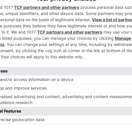
2
etector de sustancias estupefacientes, el
 que transportaba este autobús. Los
eros que cada uno recogiera su equipaje y
 dicha bolsa era de su propiedad.
3
omprobar que era menor de edad y que la
 50,6 gramos de hachís, fue informado de
e menor informó a los agentes que se había
4
s de La Línea de la Concepción.
misaría, donde fue puesto a disposición
vicio realizado por la Policía Local fue