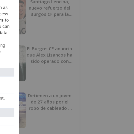
Santiago Lencina,
nuevo refuerzo del
Burgos CF para la
temporada 2026/27
El Burgos CF anuncia
que Álex Lizancos ha
sido operado con
éxito del menisco de
su rodilla izquierda
Detienen a un joven
de 27 años por el
robo de cableado y
por atentado contra
los agentes