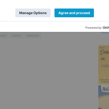
l parte de intervención, a la sección de
5
l Gobierno para proceder a su
gado
centro
menores