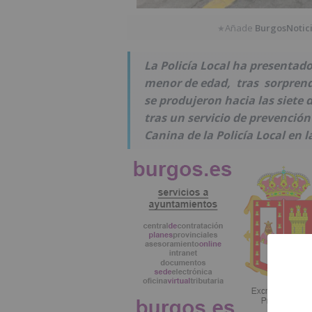
Añade
BurgosNotic
★
La Policía Local ha presentado
menor de edad, tras sorprend
se produjeron hacia las siete
tras un servicio de prevención
Canina de la Policía Local en l