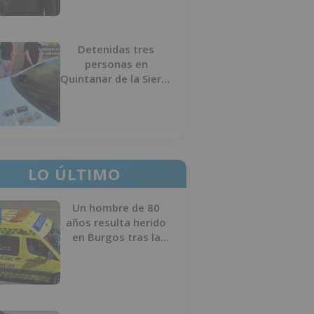
Detenidas tres
personas en
Quintanar de la Sierra
con hachís, cocaína y
marihuana ocultos en
su vehículo
LO ÚLTIMO
Un hombre de 80
años resulta herido
en Burgos tras la
colisión entre un
turismo y un camión