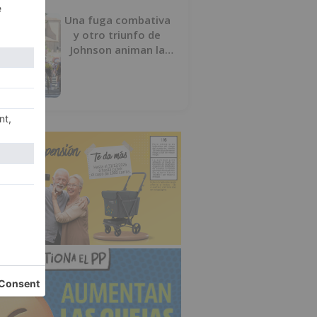
Una fuga combativa
y otro triunfo de
Johnson animan la
penúltima jornada de
la Vuelta a Burgos