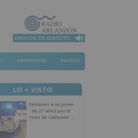
AL
UNIVERSIDAD
POLÍTICA
LO + VISTO
Detienen a un joven
de 27 años por el
robo de cableado y
por atentado contra
los agentes