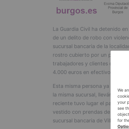
La Guardia Civil ha detenido e
de un delito de robo con violen
sucursal bancaria de la localida
rostro cubierto por un pasamon
trabajadores y clientes con un
4.000 euros en efectivo.
Esta misma persona ya fue det
la misma sucursal, llevándose e
reciente tuvo lugar el pasado 
vestido con prendas de manga
sucursal bancaria de Villamedia