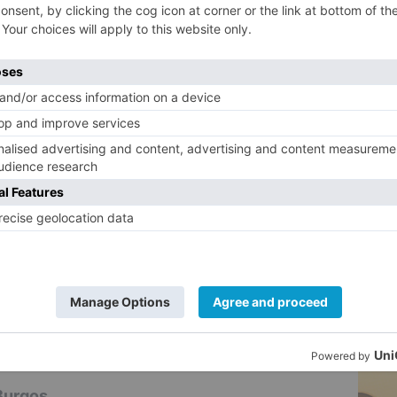
os empleados y clientes, consiguiendo un
5
o seguidamente a pie.
rsal
dicial de la Guardia Civil de La Rioja inició
recer el suceso, logrando a los pocos días
or, un varón con un extenso historial
patrimonio.
ción el funcionamiento de la oficina
a y ya la había asaltado a finales del
sión cubrió su rostro con mascarilla,
eguir robar 3.000 euros, siendo detenido
de mayo.
Burgos