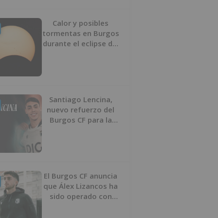
Calor y posibles
tormentas en Burgos
durante el eclipse del
12 de agosto
Santiago Lencina,
nuevo refuerzo del
Burgos CF para la
temporada 2026/27
El Burgos CF anuncia
que Álex Lizancos ha
sido operado con
éxito del menisco de
su rodilla izquierda