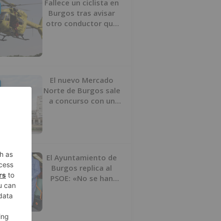
Fallece un ciclista en
Burgos tras avisar
otro conductor que
se había caído de la
bicicleta
El nuevo Mercado
Norte de Burgos sale
a concurso con un
presupuesto de 21,7
millones
El Ayuntamiento de
Burgos replica al
PSOE: «No se han
interrumpido» las
desinfecciones
municipales