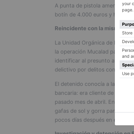
A punta de pistola amenazó a l
botín de 4.000 euros y huyend
Reincidente con la misma sucu
La Unidad Orgánica de Policía Ju
la operación Mucalad para escla
identificar al presunto atracad
delictivo por delitos contra el 
El detenido conocía a la perfec
bancaria: era cliente de la mism
pasado mes de abril. En esa oca
gafas de sol y gorra para cons
pocos días después en el mes 
Investigación y detención en 