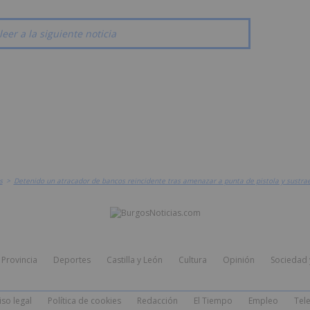
leer a la siguiente noticia
s
>
Detenido un atracador de bancos reincidente tras amenazar a punta de pistola y sustra
Provincia
Deportes
Castilla y León
Cultura
Opinión
Sociedad 
iso legal
Política de cookies
Redacción
El Tiempo
Empleo
Tele