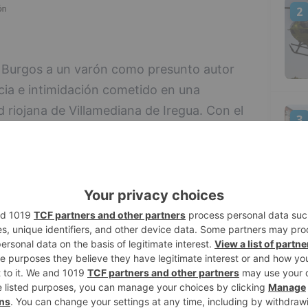
2
n Burgos a un varón como presunto autor
cia e intimidación cometido en una
d riojana de Villamediana de Iregua. Con el
3
tañas, amenazó e intimidó a los
 arma de fuego consiguiendo sustraer
enida el pasado mes de mayo por atracar
n aquella ocasión 3.000 euros. El robo más
4
30 de agosto cuando el varón accedió
 larga, capucha y pasamontañas a una
na de Iregua.