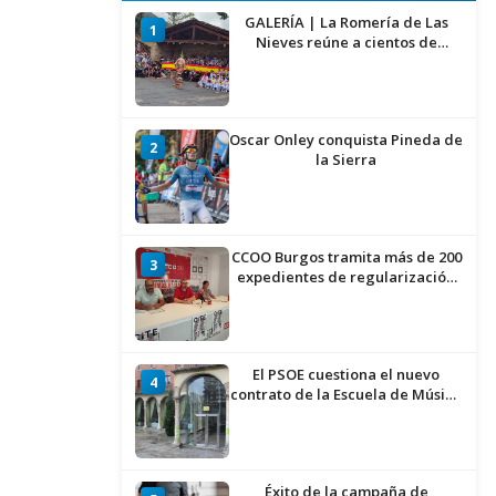
GALERÍA | La Romería de Las
1
Nieves reúne a cientos de
personas en Las Machorras
Oscar Onley conquista Pineda de
2
la Sierra
CCOO Burgos tramita más de 200
3
expedientes de regularización
de inmigrantes
El PSOE cuestiona el nuevo
4
contrato de la Escuela de Música
por su “urgencia injustificada”
Éxito de la campaña de