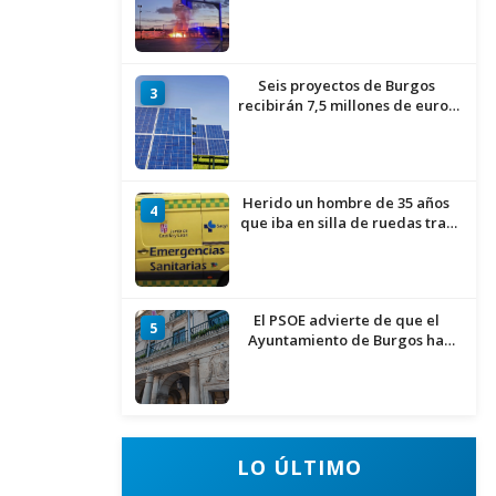
infantil del Barrio del Pilar de
Burgos
Seis proyectos de Burgos
3
recibirán 7,5 millones de euros
para impulsar plantas solares
Herido un hombre de 35 años
4
que iba en silla de ruedas tras
ser atropellado en Burgos
El PSOE advierte de que el
5
Ayuntamiento de Burgos ha
"vaciado la hucha" y depende
del Ministerio para sostener las
inversiones
LO ÚLTIMO