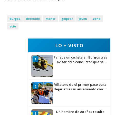
Burgos
detenido
menor
golpear
joven
zona
ocio
LO + VISTO
Fallece un ciclista en Burgos tras
1
avisar otro conductor que se
había caído de la bicicleta
Villatoro da el primer paso para
2
dejar atrás su aislamiento con el
inicio de la senda peatonal y
ciclista
Un hombre de 80 años resulta
3