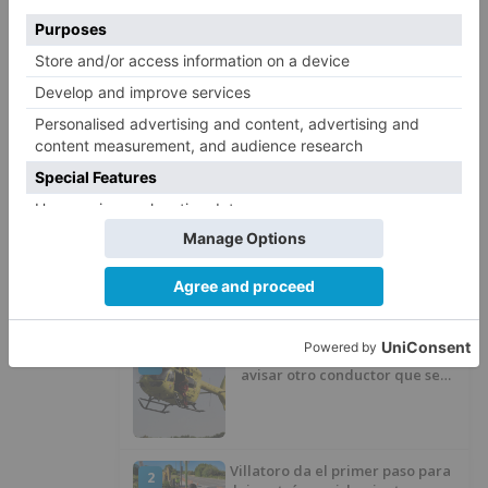
Las diligencias instruidas han sido entregadas
en el Juzgado de Instrucción Nº 2 de Aranda de
Duero y Fiscalía de Menores de Burgos.
detenidos
joven
menor
presuntos
autores
delitos
robo
fuerza
LO + VISTO
Fallece un ciclista en Burgos tras
1
avisar otro conductor que se
había caído de la bicicleta
Villatoro da el primer paso para
2