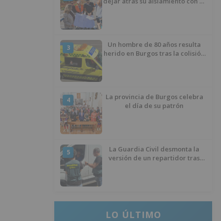
dejar atrás su aislamiento con el
inicio de la senda peatonal y
ciclista
Un hombre de 80 años resulta
3
herido en Burgos tras la colisión
entre un turismo y un camión
La provincia de Burgos celebra
4
el día de su patrón
La Guardia Civil desmonta la
5
versión de un repartidor tras
desaparecer 3.256 euros
LO ÚLTIMO