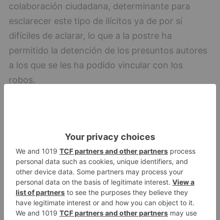
colaboración ciudadana, determinante para
esclarecer este tipo de ilícitos ya de por sí
difíciles de aclarar, lo que a la postre ha
permitido la detención de los presuntos autores
a los que se les ha podido vincular con los
robos.