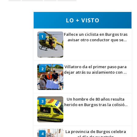
LO + VISTO
Fallece un ciclista en Burgos tras
1
avisar otro conductor que se
había caído de la bicicleta
Villatoro da el primer paso para
2
dejar atrás su aislamiento con el
inicio de la senda peatonal y
ciclista
Un hombre de 80 años resulta
3
herido en Burgos tras la colisión
entre un turismo y un camión
La provincia de Burgos celebra
4