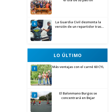
el día de su patrón
La Guardia Civil desmonta la
5
versión de un repartidor tras
desaparecer 3.256 euros
LO ÚLTIMO
Más ventajas con el carné 60 CYL
1
El Balonmano Burgos se
2
concentrará en Bejar