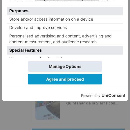
Calor y posibles tormentas en
2
Burgos durante el eclipse del 12
de agosto
Santiago Lencina, nuevo
3
refuerzo del Burgos CF para la
temporada 2026/27
El Burgos CF anuncia que Álex
4
Lizancos ha sido operado con
éxito del menisco de su rodilla
izquierda
Detenidas tres personas en
5
Quintanar de la Sierra con
hachís, cocaína y marihuana
ocultos en su vehículo