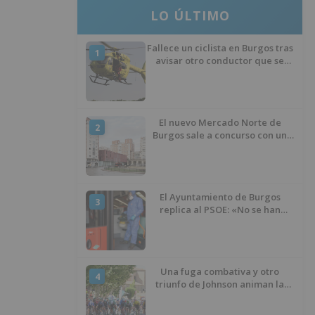
LO ÚLTIMO
Fallece un ciclista en Burgos tras
1
avisar otro conductor que se
había caído de la bicicleta
El nuevo Mercado Norte de
2
Burgos sale a concurso con un
presupuesto de 21,7 millones
El Ayuntamiento de Burgos
3
replica al PSOE: «No se han
interrumpido» las
desinfecciones municipales
Una fuga combativa y otro
4
triunfo de Johnson animan la
penúltima jornada de la Vuelta a
Burgos