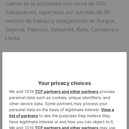
cuenta en la actualidad con cerca de 300
trabajadores, repartidos por sus más de 90
centros de trabajo y delegaciones en Burgos,
Segovia, Palencia, Valladolid, Ávila, Cantabria y
Lleida.
diego
gómez
puente
nuevo
director
área
personas
cajaviva
caja
rural
LO + VISTO
Detienen a un joven de 27 años
1
por el robo de cableado y por
atentado contra los agentes