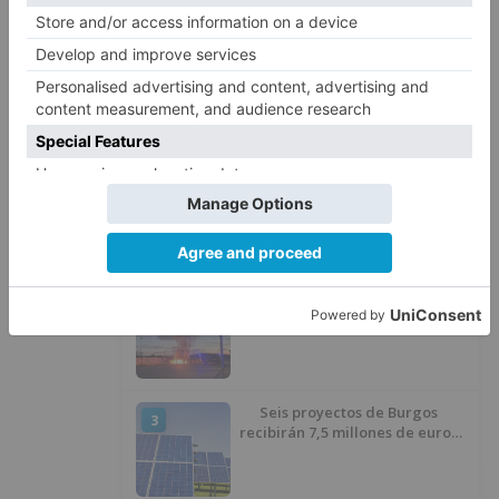
diputación
centrará
millones
presupuesto
aspectos
sociales
personal
planes
provinciales
LO + VISTO
Matthew Brennan conquista el
1
Castillo y se viste de líder en el
estreno de la Vuelta a Burgos
Un incendio intencionado
2
calcina el tobogán del parque
infantil del Barrio del Pilar de
Burgos
Seis proyectos de Burgos
3
recibirán 7,5 millones de euros
para impulsar plantas solares