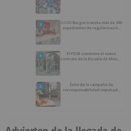
CCOO Burgos tramita más de 200
3
expedientes de regularización
de inmigrantes
El PSOE cuestiona el nuevo
4
contrato de la Escuela de Música
por su “urgencia injustificada”
Éxito de la campaña de
5
corresponsabilidad impulsada
por el área de Igualdad
municipal
Advierten de la llegada de