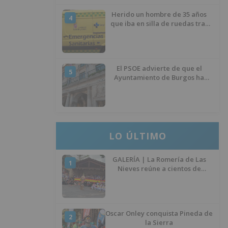
Herido un hombre de 35 años
4
que iba en silla de ruedas tras
ser atropellado en Burgos
El PSOE advierte de que el
5
Ayuntamiento de Burgos ha
"vaciado la hucha" y depende
del Ministerio para sostener las
inversiones
LO ÚLTIMO
GALERÍA | La Romería de Las
1
Nieves reúne a cientos de
personas en Las Machorras
Oscar Onley conquista Pineda de
2
la Sierra