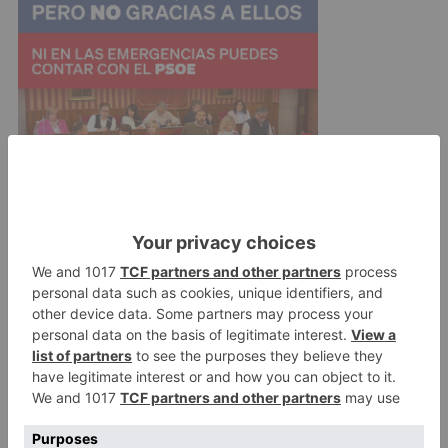
El Instituto para el Deporte y Juventud se lleva
4.3 millones y se queda fuera el plan de
instalaciones deportivas; y Sodebur 3.3
millones. La deuda de la Diputación se sitúa en el
43%.