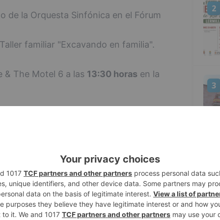
2
o de la Orquesta Sinfónica en el Fórum
Taller familiar "Excavando en familia".
 & The Motel 6 a las
13:30 horas
en la
3
de la Orquesta Sinfónica en el Fórum
4
ón con motivo de la Feria del Libro:
oras
: Escape Room en el Templete del
ria inscripción).