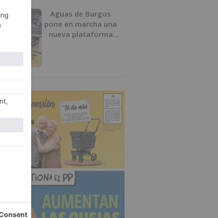
Aguas de Burgos
pone en marcha una
nueva plataforma
digital para reducir
las pérdidas de agua