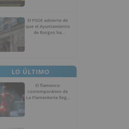
El PSOE advierte de
que el Ayuntamiento
de Burgos ha
"vaciado la hucha" y
depende del
Ministerio para
sostener las
inversiones
LO ÚLTIMO
El flamenco
contemporáneo de
La Flamenkería llega
este domingo a
Tórtoles de Esgueva
con 'Escenario
Patrimonio'