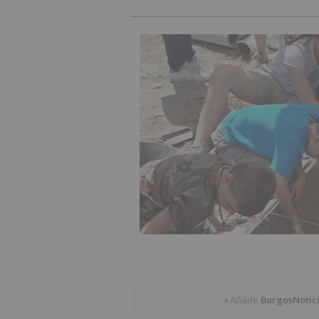
Añade
BurgosNotic
★