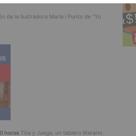
ón de la ilustradora María i Punto de "Yo
00 horas
Tira y Juega, un tablero literario.