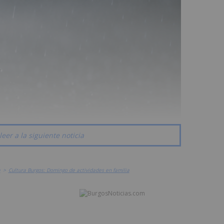
leer a la siguiente noticia
a
>
Cultura Burgos: Domingo de actividades en familia