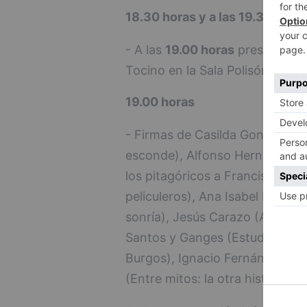
18.30 horas y a las 19.30 hora
- A las
19.00 horas
presentació
Tocino en la Sala Polisón.
19.00 horas
- Firmas de Casilda González F
esconde), Alfonso Hernando Go
los pitagóricos a Francisco Sal
peliculeros), Ana Isabel Nuñez 
sonría), Jesús Carazo (Aquel B
Santos y Ganges (Estudio sobr
Burgos), Ignacio Fernández de
(Entre mitos: la otra historia de 