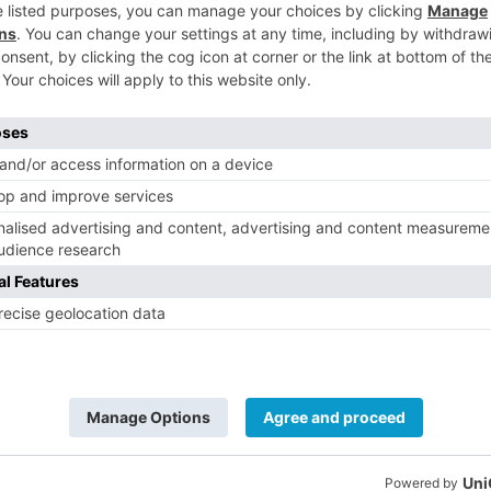
s
5
n de "Enfrentados" de Aracadio Rodríguez
orné (Rainbow Eyes, lo que tu mirada
nzález (La entonación en la música desde
inas), Alberto de Miguel Pliego (Apuntes
Palacín (7 pócimas para que tu alma
urgos sombrío donde fuimos felices), Luis
e la Fábrica de Papel, Moneda y Timbre de
 Mara (Los Heterodoxos) y Javier Peña
Castilla).