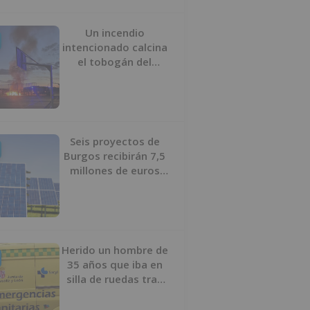
Un incendio
intencionado calcina
el tobogán del
parque infantil del
Barrio del Pilar de
Burgos
Seis proyectos de
Burgos recibirán 7,5
millones de euros
para impulsar plantas
solares
Herido un hombre de
35 años que iba en
silla de ruedas tras
ser atropellado en
Burgos