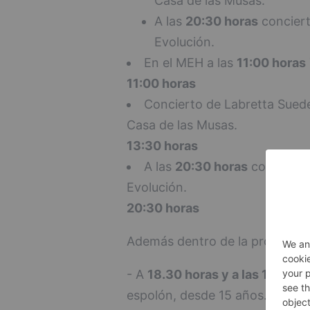
Casa de las Musas.
A las
20:30 horas
conciert
Evolución.
En el MEH a las
11:00 horas
11:00 horas
Concierto de Labretta Suede
Casa de las Musas.
13:30 horas
A las
20:30 horas
concierto 
Evolución.
20:30 horas
Además dentro de la programaci
- A
18.30 horas y a las 19.30 h
espolón, desde 15 años. (Necesa