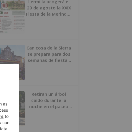
Lermilla acogerá el
29 de agosto la XXIX
Fiesta de la Merindad
de Río Ubierna con
tradición, música y
actividades para
todos los públicos
Canicosa de la Sierra
se prepara para dos
semanas de fiestas
con tradición,
deporte y música
Retiran un árbol
caído durante la
noche en el paseo
Sierra de Atapuerca