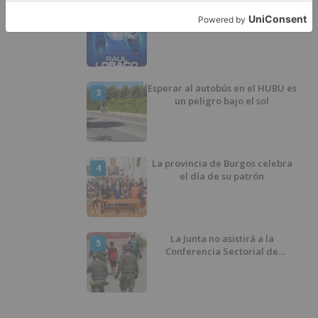
San Pablo Burgos incorpora al
2
jugador Raúl Lobaco
Esperar al autobús en el HUBU es
3
un peligro bajo el sol
La provincia de Burgos celebra
4
el día de su patrón
La Junta no asistirá a la
5
Conferencia Sectorial de
Infancia y pide el retorno de los
menores a Marruecos desde
Ceuta