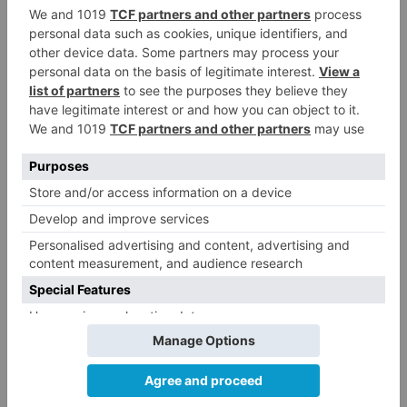
entre un turismo y un camión
La provincia de Burgos celebra
4
el día de su patrón
La Guardia Civil desmonta la
5
versión de un repartidor tras
desaparecer 3.256 euros
LO ÚLTIMO
Felix Gall ganador de la Vuelta a
1
Burgos 2026