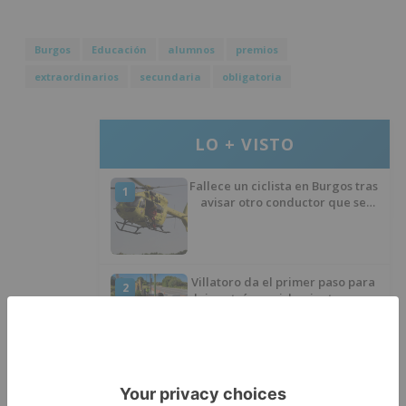
Burgos
Educación
alumnos
premios
extraordinarios
secundaria
obligatoria
LO + VISTO
Fallece un ciclista en Burgos tras
1
avisar otro conductor que se
había caído de la bicicleta
Villatoro da el primer paso para
2
dejar atrás su aislamiento con el
inicio de la senda peatonal y
ciclista
Un hombre de 80 años resulta
3
herido en Burgos tras la colisión