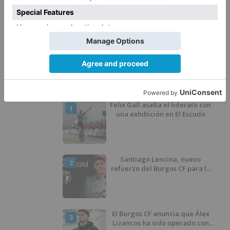
El PSOE denuncia que las
5
piscinas municipales de Burgos
llevan seis meses sin la
desinfección obligatoria contra
plagas
LO ÚLTIMO
Felix Gall asalta el liderato con
1
una exhibición en El Escudo
Santiago Lencina, nuevo
2
refuerzo del Burgos CF para la
temporada 2026/27
El Burgos CF anuncia que Álex
3
Lizancos ha sido operado con