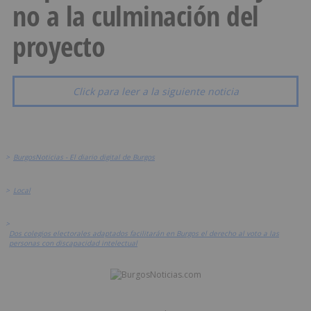
no a la culminación del
proyecto
Click para leer a la siguiente noticia
>
BurgosNoticias - El diario digital de Burgos
>
Local
>
Dos colegios electorales adaptados facilitarán en Burgos el derecho al voto a las
personas con discapacidad intelectual