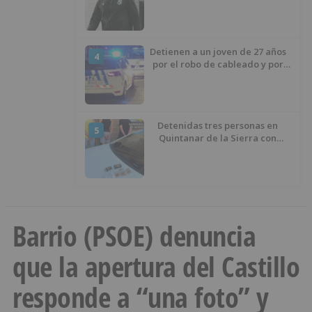
éxito del menisco de su rodilla
izquierda
Detienen a un joven de 27 años
4
por el robo de cableado y por
atentado contra los agentes
Detenidas tres personas en
5
Quintanar de la Sierra con
hachís, cocaína y marihuana
ocultos en su vehículo
Barrio (PSOE) denuncia
que la apertura del Castillo
responde a “una foto” y