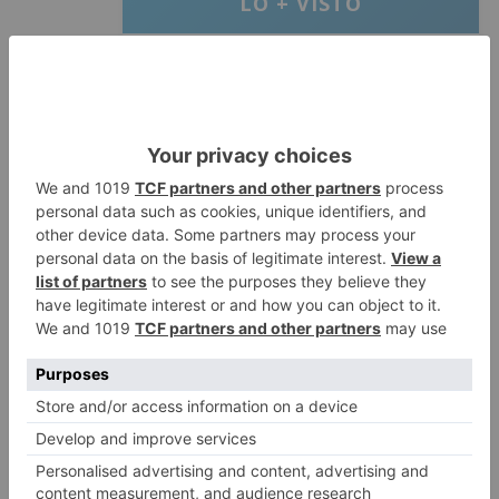
LO + VISTO
Barrio (PSOE) denuncia que la
1
apertura del Castillo responde a
“una foto” y no a la culminación
del proyecto
El poblado de El Encuentro de
2
Burgos a punto de culminar su
proceso de realojo
Un libro rescata la historia y
3
memoria del pueblo burgalés de
Huérmeces
CCOO Burgos tramita más de 200
4
expedientes de regularización
de inmigrantes