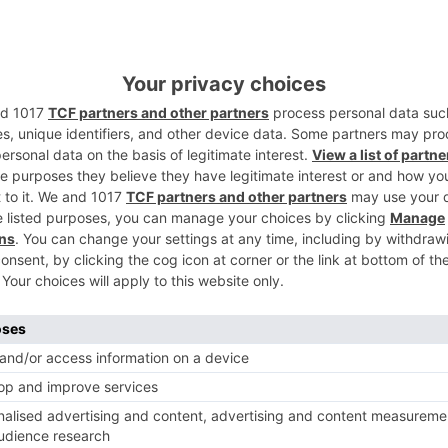
2
o a dos hombres de 46 y 27 años por un
ido el sábado 12. Las pesquisas realizadas
detención de los autores que sustrajeron
 una farmacia. Según informa la Policia
3
ar
productos
farmacia
euros
4