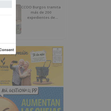
CCOO Burgos tramita
más de 200
expedientes de
regularización de
inmigrantes