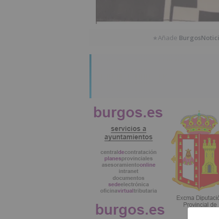
Añade
BurgosNotic
★