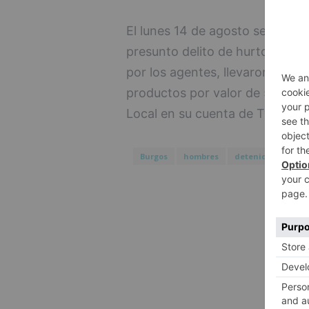
El lunes 14 de agosto se detuv
presunto delito de hurto comet
por los agentes, llevaron a la 
productos por valor de 590? de
Local en su cuenta de Twitter.
Burgos
hombres
detenidos
rob