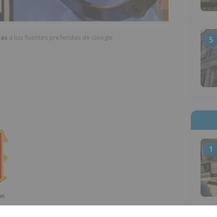
ias
a tus fuentes preferidas de Google
5
1