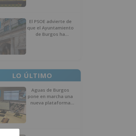
El PSOE advierte de
que el Ayuntamiento
de Burgos ha
"vaciado la hucha" y
depende del
Ministerio para
sostener las
inversiones
LO ÚLTIMO
Aguas de Burgos
pone en marcha una
nueva plataforma
digital para reducir
las pérdidas de agua