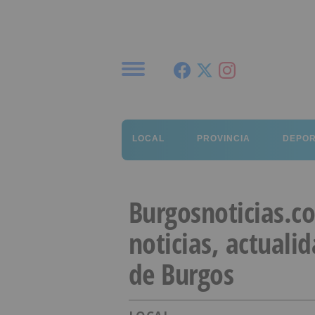
Menú
LOCAL
PROVINCIA
DEPO
Burgosnoticias.c
noticias, actuali
de Burgos