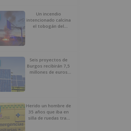
Un incendio
intencionado calcina
el tobogán del
parque infantil del
Barrio del Pilar de
Burgos
Seis proyectos de
Burgos recibirán 7,5
millones de euros
para impulsar plantas
solares
Herido un hombre de
35 años que iba en
silla de ruedas tras
ser atropellado en
Burgos