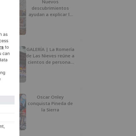
Nuevos
descubrimientos
ayudan a explicar la
formación de la Sima
del Elefante en
Atapuerca (Burgos)
GALERÍA | La Romería
de Las Nieves reúne a
cientos de personas
en Las Machorras
Oscar Onley
conquista Pineda de
la Sierra