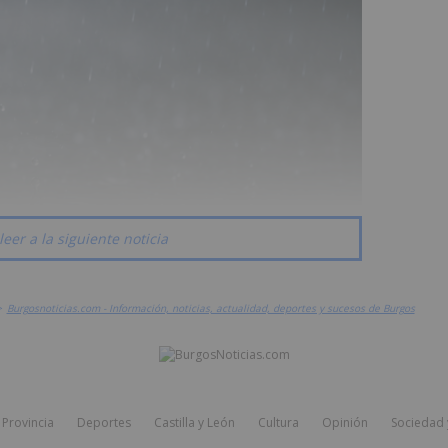
leer a la siguiente noticia
>
Burgosnoticias.com - Información, noticias, actualidad, deportes y sucesos de Burgos
Provincia
Deportes
Castilla y León
Cultura
Opinión
Sociedad 