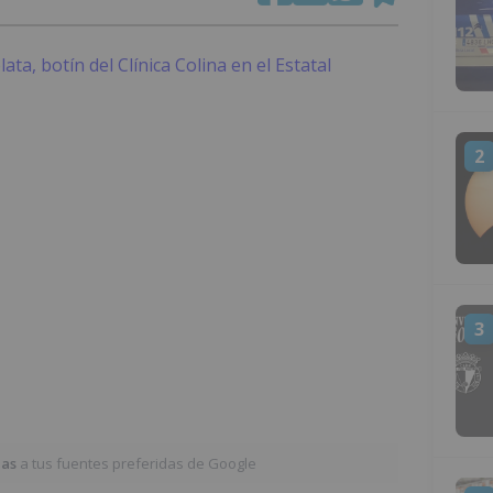
2
3
ias
a tus fuentes preferidas de Google