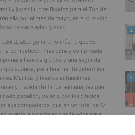
b español con más jugadores jóvenes (
ntil y juvenil ), clasificados para el Top de
rún allá por el mes de mayo, en el que sólo
istas de cada edad y sexo.
2
lladolid, albergó un año más, la que es
, la competición más dura y complicada
a primera fase de grupos y una segunda
lo que superar, para finalmente determinar
3
jores. Muchas y buenas actuaciones
ntenso y trepidante fin de semana, las que
 citado pabellón, ya sólo por los citados
por sus compañeros, que en un total de 17
en cuanto a jugadores clasificados para
ara el Campeonato de España.
4