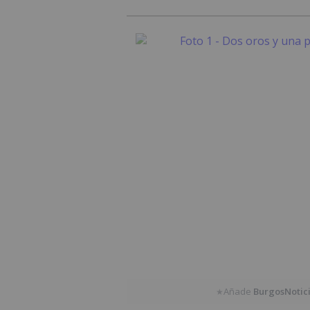
Añade
BurgosNotic
★