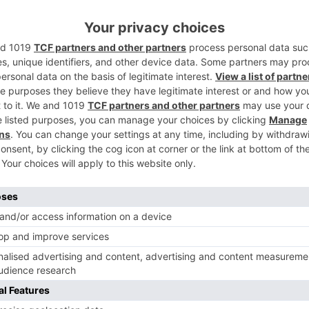
jores de cada categoría, y la criba ha sido
 determinar, sólo esos ocho privilegiados
decisiva fecha previa a la cita nacional del
5
 Carlos Vedriel, la flamante apuesta de
galés, es sin duda la sensación nacional,
aciendo de sus rivales hasta conseguir
jugador catalán del Ripollet, Joan Masip, a
 española.
calado hasta la 11ª posición del ranking
cho más que sus rivales y los resultados lo
ría en la mañana del domingo ha llegado en
 final ha sido 100 % burgalesa, algo
Berzosa, tras deshacerse en semifinales del