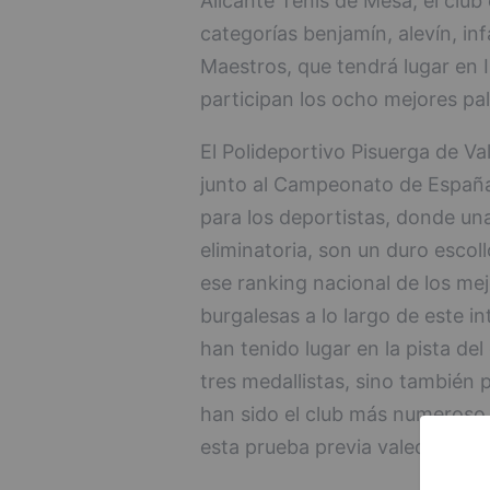
Alicante Tenis de Mesa, el clu
categorías benjamín, alevín, infa
Maestros, que tendrá lugar en I
participan los ocho mejores pal
El Polideportivo Pisuerga de Va
junto al Campeonato de España
para los deportistas, donde un
eliminatoria, son un duro escol
ese ranking nacional de los me
burgalesas a lo largo de este i
han tenido lugar en la pista del
tres medallistas, sino también 
han sido el club más numeroso 
esta prueba previa valedera p