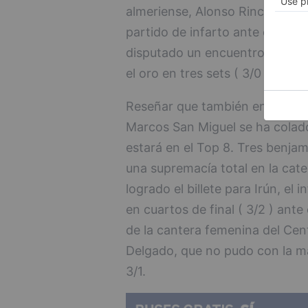
almeriense, Alonso Rincón ( 3/0 
partido de infarto ante el murc
disputado un encuentro, donde 
el oro en tres sets ( 3/0 ).
Reseñar que también en esta ca
Marcos San Miguel se ha colado
estará en el Top 8. Tres benjam
una supremacía total en la cat
logrado el billete para Irún, el
en cuartos de final ( 3/2 ) ante
de la cantera femenina del Cen
Delgado, que no pudo con la m
3/1.