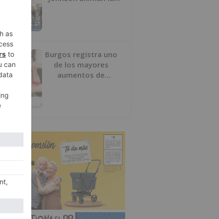
penúltima jornada de
la Vuelta a Burgos
Burgos registra uno
de los mayores
aumentos de
usuarios de
‘Conciliamos Verano’,
con 1.267 niños