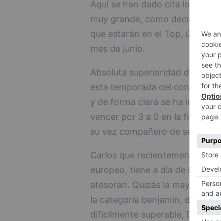
Aquí se han dado cita los 48 me
muy grande, como decimos para
que estarán en el Top, última y 
mes de junio.
Absoluta superioridad del junior
esta temporada del conjunto bur
y de forma clara se ha ido desh
vencer por 3 a 0 en la final, al 
su vez compañero de selección
Carlos que recientemente, ha es
europeo, tiene a día de hoy, mu
atesoran. Quizás la mayor aleg
la categoría benjamín, donde la
dificilmente superable, Daniel 