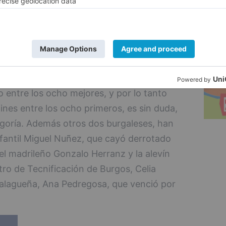
) y Aitor Colina, que hizo lo propio, en un
iano, Gabriel Sanchez ( 3/2 ), han
Berzosa ha sido superior y se ha colgado
tegoría benjamín masculino, el burgalés
 entre los ocho mejores, y por lo tanto
ines entre los ocho primeros, es sin duda,
egoría. Además otros dos burgaleses, han
 infantil Miguel Nuñez, que cayó derrotado
 el madrileño Gonzalo Herranz y la alevín
tro de Tecnificación de Burgos, Celia
alagueña, Ana Pedregosa, que venció por