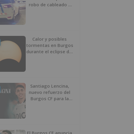
robo de cableado y
por atentado contra
los agentes
Calor y posibles
tormentas en Burgos
durante el eclipse del
12 de agosto
Santiago Lencina,
nuevo refuerzo del
Burgos CF para la
temporada 2026/27
El Burgos CF anuncia