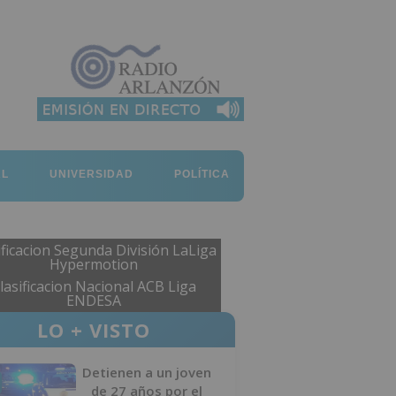
AL
UNIVERSIDAD
POLÍTICA
ificacion Segunda División LaLiga
Hypermotion
lasificacion Nacional ACB Liga
ENDESA
LO + VISTO
Detienen a un joven
de 27 años por el