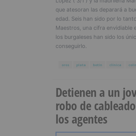
López ( 3/1 ) y la madrileña Mar
que atesoran las deparará a bu
edad. Seis han sido por lo tant
Maestros, una cifra envidiable
los burgaleses han sido los úni
conseguirlo.
oros
plata
botín
clínica
coli
Detienen a un jov
robo de cableado
los agentes