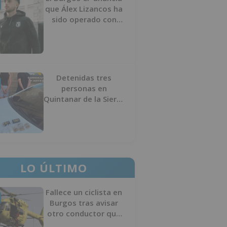
que Álex Lizancos ha
sido operado con
éxito del menisco de
su rodilla izquierda
Detenidas tres
personas en
Quintanar de la Sierra
con hachís, cocaína y
marihuana ocultos en
su vehículo
LO ÚLTIMO
Fallece un ciclista en
Burgos tras avisar
otro conductor que
se había caído de la