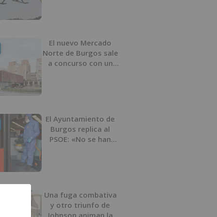
bicicleta
El nuevo Mercado
Norte de Burgos sale
a concurso con un
presupuesto de 21,7
millones
El Ayuntamiento de
Burgos replica al
PSOE: «No se han
interrumpido» las
desinfecciones
municipales
Una fuga combativa
y otro triunfo de
Johnson animan la