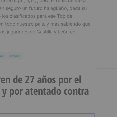
ta Ortega ( 3/0 ), pero el tenis de mesa
en seguro un futuro halagüeño, dada su
o los clasificados para ese Top de
 en todo nuestro país, y más sabiendo que
cos jugadores de Castilla y León en
na
estatal
en de 27 años por el
 y por atentado contra