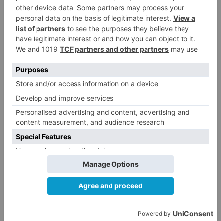
LO + VISTO
Fallece un ciclista en Burgos tras
1
avisar otro conductor que se
había caído de la bicicleta
Villatoro da el primer paso para
2
dejar atrás su aislamiento con el
inicio de la senda peatonal y
ciclista
Un hombre de 80 años resulta
3
herido en Burgos tras la colisión
entre un turismo y un camión
La provincia de Burgos celebra
4