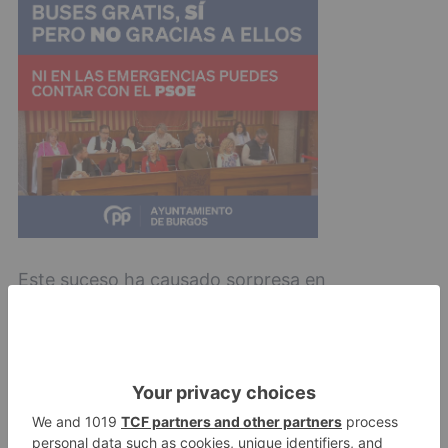
Este suceso ha causado sorpresa en
Quintanadueñas y sobre todo entre los vecinos
son numerosas las especulaciones y rumores
que circulan por esta localidad.
personas
resultan
heridas
bala
quitanadueñas